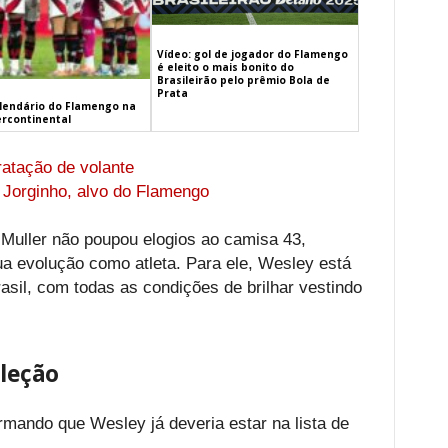
Vídeo: gol de jogador do Flamengo
é eleito o mais bonito do
Brasileirão pelo prêmio Bola de
Prata
alendário do Flamengo na
ercontinental
atação de volante
a Jorginho, alvo do Flamengo
 Muller não poupou elogios ao camisa 43,
ua evolução como atleta. Para ele, Wesley está
asil, com todas as condições de brilhar vestindo
eleção
firmando que Wesley já deveria estar na lista de