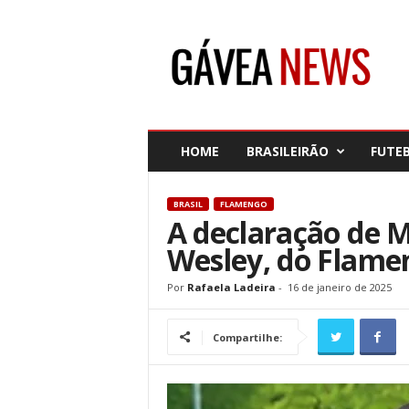
G
á
v
e
a
N
e
HOME
BRASILEIRÃO
FUTE
w
s
BRASIL
FLAMENGO
A declaração de M
Wesley, do Flame
Por
Rafaela Ladeira
-
16 de janeiro de 2025
Compartilhe: