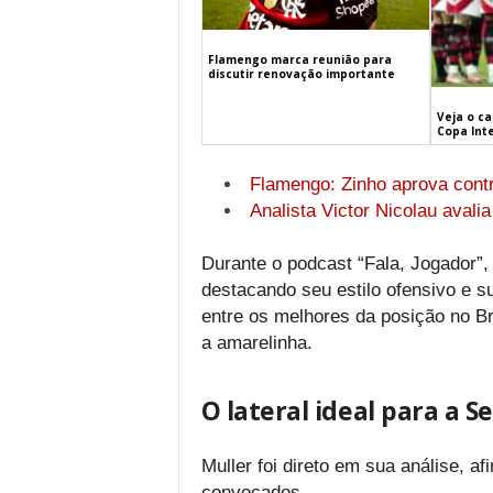
Flamengo marca reunião para
discutir renovação importante
Veja o c
Copa Int
Flamengo: Zinho aprova contr
Analista Victor Nicolau avali
Durante o podcast “Fala, Jogador”,
destacando seu estilo ofensivo e s
entre os melhores da posição no Br
a amarelinha.
O lateral ideal para a S
Muller foi direto em sua análise, a
convocados.