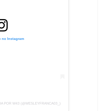
o no Instagram
DA POR W43 (@WESLEYFRANCA03_)