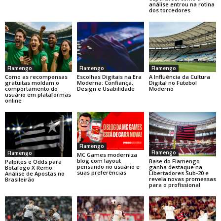
análise entrou na rotina
dos torcedores
Flamengo
Flamengo
Flamengo
Como as recompensas
Escolhas Digitais na Era
A Influência da Cultura
gratuitas moldam o
Moderna: Confiança,
Digital no Futebol
comportamento do
Design e Usabilidade
Moderno
usuário em plataformas
online
Flamengo
Flamengo
Flamengo
MC Games moderniza
blog com layout
Base do Flamengo
Palpites e Odds para
pensando no usuário e
ganha destaque na
Botafogo X Remo:
suas preferências
Libertadores Sub-20 e
Análise de Apostas no
revela novas promessas
Brasileirão
para o profissional