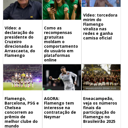
Vídeo: torcedora
mirim do
Flamengo
Vídeo: a
Como as
viraliza nas
declaração do
recompensas
redes e ganha
presidente do
gratuitas
camisa oficial
Cruzeiro
moldam o
direcionada a
comportamento
Arrascaeta, do
do usuário em
Flamengo
plataformas
online
Flamengo,
Eneacampeão,
AGORA:
Barcelona, PSG e
veja os números
Flamengo tem
Chelsea
finais da
interesse na
concorrem ao
participação do
contratação de
prêmio de
Flamengo no
Neymar
melhor clube do
Brasileirão 2025
mundo