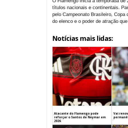
O Flamengo inicia a temporada de 
títulos nacionais e continentais. P
pelo Campeonato Brasileiro, Copa d
do elenco e o poder de atração que 
Notícias mais lidas:
Atacante do Flamengo pode
Vai renov
reforçar o Santos de Neymar em
permanên
2026