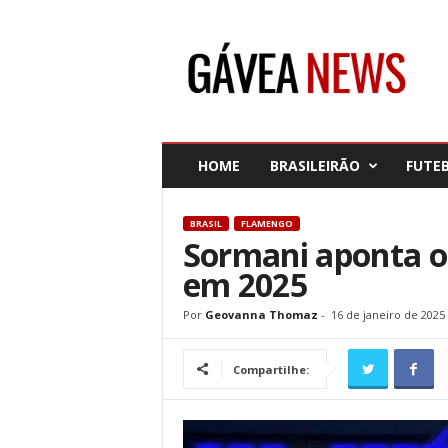
G
á
v
e
a
N
e
HOME
BRASILEIRÃO
FUTE
w
s
BRASIL
FLAMENGO
Sormani aponta o 
em 2025
Por
Geovanna Thomaz
-
16 de janeiro de 2025
Compartilhe: