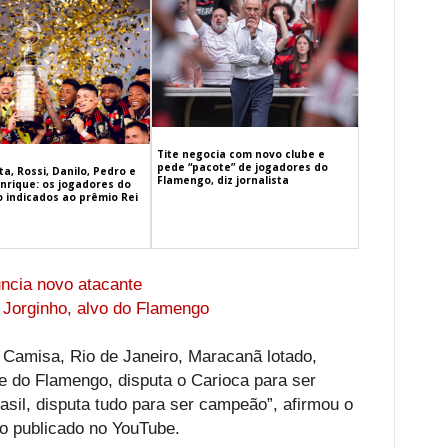
Tite negocia com novo clube e
pede “pacote” de jogadores do
a, Rossi, Danilo, Pedro e
Flamengo, diz jornalista
nrique: os jogadores do
 indicados ao prêmio Rei
uncia novo atacante
a Jorginho, alvo do Flamengo
. Camisa, Rio de Janeiro, Maracanã lotado,
e do Flamengo, disputa o Carioca para ser
sil, disputa tudo para ser campeão”, afirmou o
 publicado no YouTube.