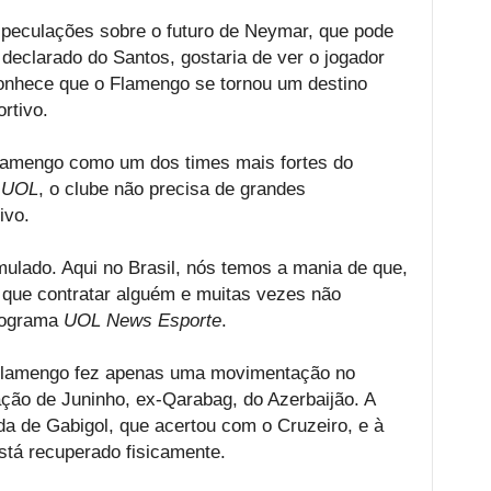
speculações sobre o futuro de Neymar, que pode
r declarado do Santos, gostaria de ver o jogador
conhece que o Flamengo se tornou um destino
rtivo.
amengo como um dos times mais fortes do
o
UOL
, o clube não precisa de grandes
ivo.
ulado. Aqui no Brasil, nós temos a mania de que,
 que contratar alguém e muitas vezes não
programa
UOL News Esporte
.
Flamengo fez apenas uma movimentação no
ção de Juninho, ex-Qarabag, do Azerbaijão. A
a de Gabigol, que acertou com o Cruzeiro, e à
stá recuperado fisicamente.