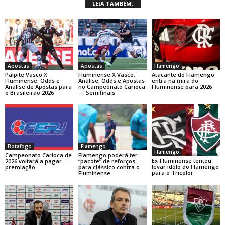
LEIA TAMBÉM:
Apostas
Apostas
Flamengo
Palpite Vasco X
Fluminense X Vasco:
Atacante do Flamengo
Fluminense: Odds e
Análise, Odds e Apostas
entra na mira do
Análise de Apostas para
no Campeonato Carioca
Fluminense para 2026
o Brasileirão 2026
— Semifinais
Botafogo
Flamengo
Flamengo
Campeonato Carioca de
Flamengo poderá ter
Ex-Fluminense tentou
2026 voltará a pagar
“pacote” de reforços
levar ídolo do Flamengo
premiação
para clássico contra o
para o Tricolor
Fluminense