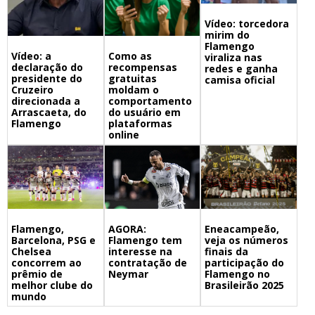
Vídeo: torcedora
mirim do
Flamengo
Vídeo: a
Como as
viraliza nas
declaração do
recompensas
redes e ganha
presidente do
gratuitas
camisa oficial
Cruzeiro
moldam o
direcionada a
comportamento
Arrascaeta, do
do usuário em
Flamengo
plataformas
online
Flamengo,
Eneacampeão,
AGORA:
Barcelona, PSG e
veja os números
Flamengo tem
Chelsea
finais da
interesse na
concorrem ao
participação do
contratação de
prêmio de
Flamengo no
Neymar
melhor clube do
Brasileirão 2025
mundo