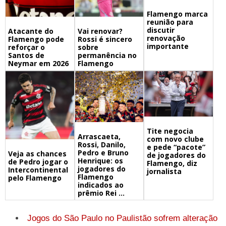
Flamengo marca
reunião para
discutir
Atacante do
Vai renovar?
renovação
Flamengo pode
Rossi é sincero
importante
reforçar o
sobre
Santos de
permanência no
Neymar em 2026
Flamengo
Tite negocia
Arrascaeta,
com novo clube
Rossi, Danilo,
e pede “pacote”
Pedro e Bruno
Veja as chances
de jogadores do
Henrique: os
de Pedro jogar o
Flamengo, diz
jogadores do
Intercontinental
jornalista
Flamengo
pelo Flamengo
indicados ao
prêmio Rei ...
Jogos do São Paulo no Paulistão sofrem alteração