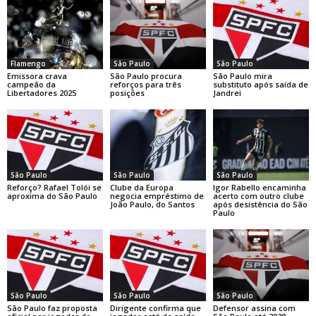
Flamengo
São Paulo
São Paulo
Emissora crava
São Paulo procura
São Paulo mira
campeão da
reforços para três
substituto após saída de
Libertadores 2025
posições
Jandrei
São Paulo
São Paulo
São Paulo
Reforço? Rafael Tolói se
Clube da Europa
Igor Rabello encaminha
aproxima do São Paulo
negocia empréstimo de
acerto com outro clube
João Paulo, do Santos
após desistência do São
Paulo
São Paulo
São Paulo
São Paulo
São Paulo faz proposta
Dirigente confirma que
Defensor assina com