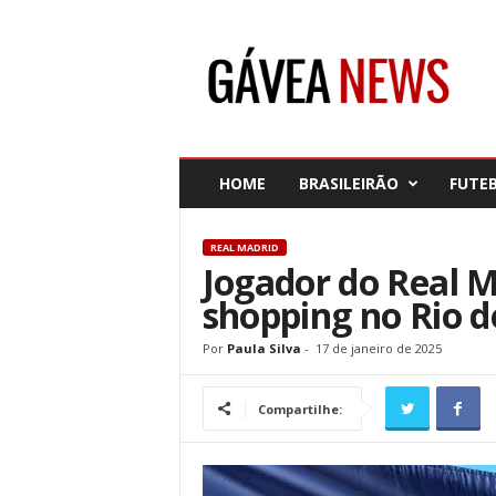
G
á
v
e
a
N
e
HOME
BRASILEIRÃO
FUTE
w
s
REAL MADRID
Jogador do Real M
shopping no Rio d
Por
Paula Silva
-
17 de janeiro de 2025
Compartilhe: