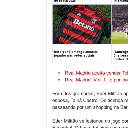
do Brasil 2026
Intercont
Flamengo
Reforço? Flamengo anuncia
Chelsea 
jogador nas redes sociais
melhor c
Real Madrid aceita vender Tc
Real Madrid: Vini Jr. é punid
Fora dos gramados, Eder Militão apr
esposa, Tainá Castro. De licença m
passeando por um shopping na Barr
Eder Militão se lesionou no jogo c
Espanhol. O lance foi ainda no pri