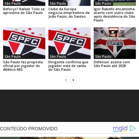
São Paulo
São Paulo
São Paulo
Reforço? Rafael Tolói se
Clube da Europa
Igor Rabello encaminha
aproxima do São Paulo
negocia empréstimo de
acerto com outro clube
João Paulo, do Santos
após desistência do São
Paulo
São Paulo
São Paulo
São Paulo
São Paulo faz proposta
Dirigente confirma que
Defensor assina com
oficial por jogador do
jogador está de saída
São Paulo até 2028
Atlético-MG
do São Paulo