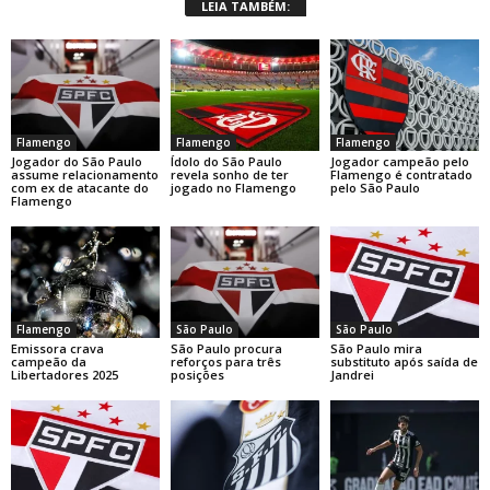
LEIA TAMBÉM:
Flamengo
Flamengo
Flamengo
Jogador do São Paulo
Ídolo do São Paulo
Jogador campeão pelo
assume relacionamento
revela sonho de ter
Flamengo é contratado
com ex de atacante do
jogado no Flamengo
pelo São Paulo
Flamengo
Flamengo
São Paulo
São Paulo
Emissora crava
São Paulo procura
São Paulo mira
campeão da
reforços para três
substituto após saída de
Libertadores 2025
posições
Jandrei