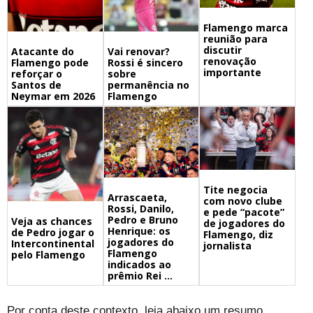
Flamengo marca
reunião para
discutir
Atacante do
Vai renovar?
renovação
Flamengo pode
Rossi é sincero
importante
reforçar o
sobre
Santos de
permanência no
Neymar em 2026
Flamengo
Tite negocia
Arrascaeta,
com novo clube
Rossi, Danilo,
e pede “pacote”
Pedro e Bruno
Veja as chances
de jogadores do
Henrique: os
de Pedro jogar o
Flamengo, diz
jogadores do
Intercontinental
jornalista
Flamengo
pelo Flamengo
indicados ao
prêmio Rei ...
Por conta deste contexto, leia abaixo um resumo