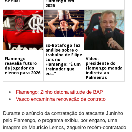
Al-Hilal
Flamengo em
2026
Ex-Botafogo faz
análise sobre o
trabalho de Filipe
Flamengo
Vídeo:
Luís no
reavalia futuro
presidente do
Flamengo: “É um
de jogador do
Flamengo manda
treinador que
elenco para 2026
indireta ao
eu…”
Palmeiras
Flamengo: Zinho detona atitude de BAP
Vasco encaminha renovação de contrato
Durante o anúncio da contratação do atacante Juninho
pelo Flamengo, o programa exibiu, por engano, uma
imagem de Maurício Lemos, zagueiro recém-contratado