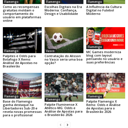
Flamengo
Flamengo
Flamengo
Como as recompensas
Escolhas Digitais na Era
A Influência da Cultura
gratuitas moldam o
Moderna: Confiança,
Digital no Futebol
comportamento do
Design e Usabilidade
Moderno
usuário em plataformas
online
Flamengo
Flamengo
Vasco
MC Games moderniza
blog com layout
Palpites e Odds para
Contratação do Alisson
pensando no usuário e
Botafogo X Remo:
no Vasco seria uma boa
suas preferências
Análise de Apostas no
opção?
Brasileirão
Flamengo
Flamengo
Flamengo
Base do Flamengo
Palpite Flamengo X
Palpite Fluminense X
ganha destaque na
Remo: Odds e Análise
Atlético-MG: Odds e
Libertadores Sub-20 e
de Apostas para o
Análise de Apostas para
revela novas promessas
Brasileirão 2026
o Brasileirão 2026
para o profissional