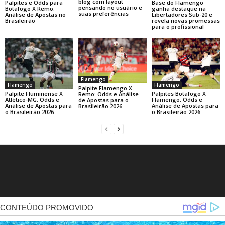
blog com layout
Base do Flamengo
Palpites e Odds para
pensando no usuário e
ganha destaque na
Botafogo X Remo:
suas preferências
Libertadores Sub-20 e
Análise de Apostas no
revela novas promessas
Brasileirão
para o profissional
Flamengo
Flamengo
Flamengo
Palpite Flamengo X
Palpite Fluminense X
Palpites Botafogo X
Remo: Odds e Análise
Atlético-MG: Odds e
Flamengo: Odds e
de Apostas para o
Análise de Apostas para
Análise de Apostas para
Brasileirão 2026
o Brasileirão 2026
o Brasileirão 2026