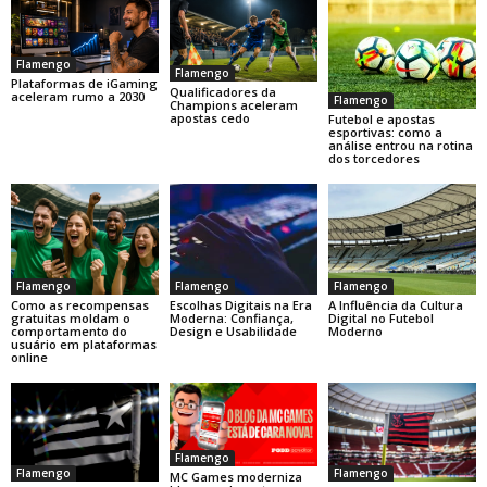
Flamengo
Flamengo
Plataformas de iGaming
Qualificadores da
aceleram rumo a 2030
Flamengo
Champions aceleram
apostas cedo
Futebol e apostas
esportivas: como a
análise entrou na rotina
dos torcedores
Flamengo
Flamengo
Flamengo
Como as recompensas
Escolhas Digitais na Era
A Influência da Cultura
gratuitas moldam o
Moderna: Confiança,
Digital no Futebol
comportamento do
Design e Usabilidade
Moderno
usuário em plataformas
online
Flamengo
Flamengo
Flamengo
MC Games moderniza