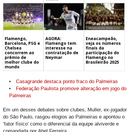
Flamengo,
Eneacampeão,
AGORA:
Barcelona, PSG e
veja os números
Flamengo tem
Chelsea
finais da
interesse na
concorrem ao
participação do
contratação de
prêmio de
Flamengo no
Neymar
melhor clube do
Brasileirão 2025
mundo
Casagrande destaca ponto fraco do Palmeiras
Federação Paulista promove alteração em jogo do
Palmeiras
Em um desses debates sobre clubes, Muller, ex-jogador
do São Paulo, rasgou elogios ao Palmeiras e apontou o
‘fator físico’ como o diferencial da equipe alviverde e
comandada por Abel Ferreira.