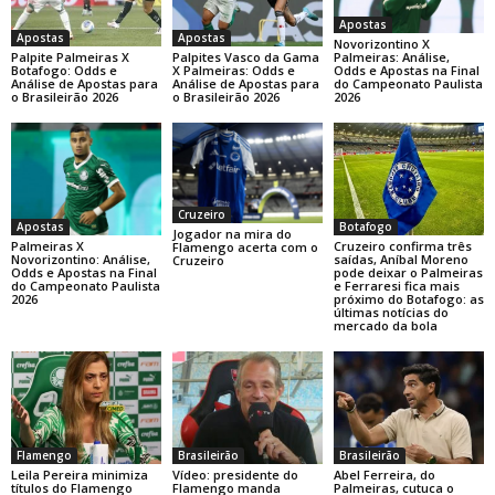
Apostas
Apostas
Apostas
Novorizontino X
Palpite Palmeiras X
Palpites Vasco da Gama
Palmeiras: Análise,
Botafogo: Odds e
X Palmeiras: Odds e
Odds e Apostas na Final
Análise de Apostas para
Análise de Apostas para
do Campeonato Paulista
o Brasileirão 2026
o Brasileirão 2026
2026
Cruzeiro
Botafogo
Apostas
Jogador na mira do
Cruzeiro confirma três
Palmeiras X
Flamengo acerta com o
saídas, Aníbal Moreno
Novorizontino: Análise,
Cruzeiro
pode deixar o Palmeiras
Odds e Apostas na Final
e Ferraresi fica mais
do Campeonato Paulista
próximo do Botafogo: as
2026
últimas notícias do
mercado da bola
Flamengo
Brasileirão
Brasileirão
Leila Pereira minimiza
Vídeo: presidente do
Abel Ferreira, do
títulos do Flamengo
Flamengo manda
Palmeiras, cutuca o