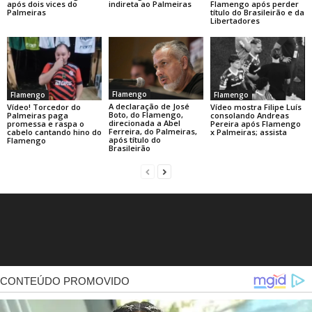
após dois vices do
indireta ao Palmeiras
Flamengo após perder
Palmeiras
título do Brasileirão e da
Libertadores
Flamengo
Flamengo
Flamengo
A declaração de José
Vídeo! Torcedor do
Vídeo mostra Filipe Luís
Boto, do Flamengo,
Palmeiras paga
consolando Andreas
direcionada a Abel
promessa e raspa o
Pereira após Flamengo
Ferreira, do Palmeiras,
cabelo cantando hino do
x Palmeiras; assista
após título do
Flamengo
Brasileirão