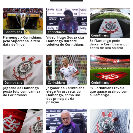
Corinthians
Corinthians
Corinthians
Flamengo x Corinthians
Vídeo: Hugo Souza cita
Ex-Flamengo pode
pela Supercopa já tem
Flamengo durante
deixar o Corinthians por
data definida
coletiva do Corinthians
conta de alto salário
Corinthians
Corinthians
Corinthians
Jogador do Flamengo
Jogador do Corinthians
Ex-Corinthians revela
posta foto com camisa
elege Arrascaeta, do
que quase assinou com
do Corinthians
Flamengo, como um
o Flamengo
dos principais da
posição