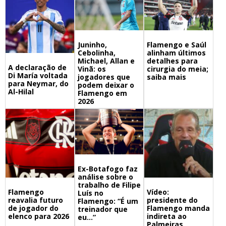
Juninho,
Flamengo e Saúl
Cebolinha,
alinham últimos
Michael, Allan e
detalhes para
A declaração de
Vinã: os
cirurgia do meia;
Di María voltada
jogadores que
saiba mais
para Neymar, do
podem deixar o
Al-Hilal
Flamengo em
2026
Ex-Botafogo faz
análise sobre o
trabalho de Filipe
Flamengo
Vídeo:
Luís no
reavalia futuro
presidente do
Flamengo: “É um
de jogador do
Flamengo manda
treinador que
elenco para 2026
indireta ao
eu…”
Palmeiras