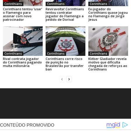
Corinthians
Corinthians
Corinthians
Corinthians tentou ‘usar’
Reviravolta! Corinthians
Ex-jogador do
o Flamengo para
tentou contratar
Corinthians quase jogou
assinar com novo
jogador do Flamengo a
no Flamengo de Jorge
patrocinador
pedido de Dorival
Jesus
Corinthians
Corinthians
Corinthians
Rival contrata jogador
Corinthians corre risco
Kléber Gladiador revela
do Corinthians pagando
de punição no
motivo que dificulta
multa milionária
Brasileirão por transfer
chegada de reforços ao
ban
Corinthians