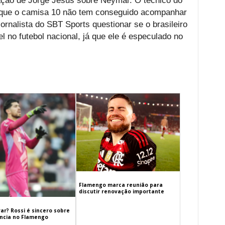
ação de Jorge Jesus sobre Neymar. O técnico do
ou que o camisa 10 não tem conseguido acompanhar
 jornalista do SBT Sports questionar se o brasileiro
l no futebol nacional, já que ele é especulado no
Flamengo marca reunião para
discutir renovação importante
ar? Rossi é sincero sobre
cia no Flamengo