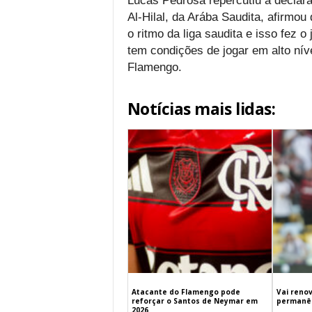
Lucas Pedrosa repercutiu a declar
Al-Hilal, da Arába Saudita, afirm
o ritmo da liga saudita e isso fez o
tem condições de jogar em alto níve
Flamengo.
Notícias mais lidas:
Atacante do Flamengo pode
Vai renov
reforçar o Santos de Neymar em
permanên
2026