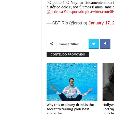
"O ponto é: O Neymar fisicamente ainda t
histórico dele e, nos últimos 8 anos, sab
@pedrosa
#sbtsportsrio
pic.twitter.com
— SBT Rio (@sbtrio)
January 17, 
Compartilhe: