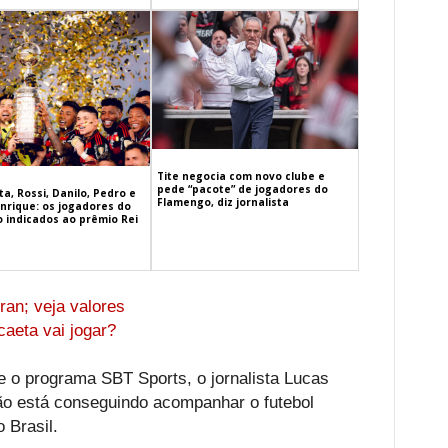
Tite negocia com novo clube e
pede “pacote” de jogadores do
a, Rossi, Danilo, Pedro e
Flamengo, diz jornalista
nrique: os jogadores do
 indicados ao prêmio Rei
ran; veja valores
aeta vai jogar?
te o programa SBT Sports, o jornalista Lucas
o está conseguindo acompanhar o futebol
 Brasil.