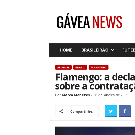
G
á
v
e
a
N
e
HOME
BRASILEIRÃO
FUTE
w
s
AL-HILAL
BRASIL
FLAMENGO
Flamengo: a decl
sobre a contrata
Por
Marco Menezes
-
18 de janeiro de 2025
Compartilhe: