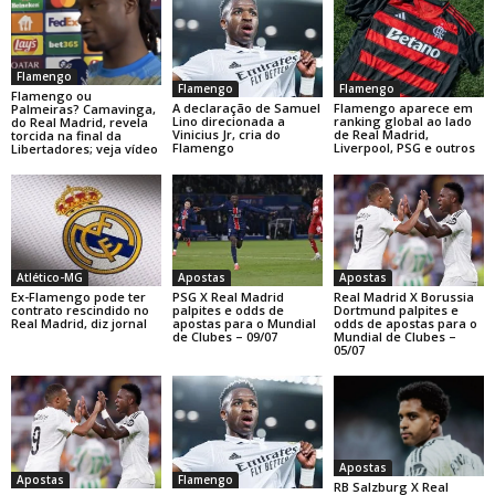
Flamengo
Flamengo
Flamengo
Flamengo ou
A declaração de Samuel
Flamengo aparece em
Palmeiras? Camavinga,
Lino direcionada a
ranking global ao lado
do Real Madrid, revela
Vinicius Jr, cria do
de Real Madrid,
torcida na final da
Flamengo
Liverpool, PSG e outros
Libertadores; veja vídeo
Atlético-MG
Apostas
Apostas
Ex-Flamengo pode ter
PSG X Real Madrid
Real Madrid X Borussia
contrato rescindido no
palpites e odds de
Dortmund palpites e
Real Madrid, diz jornal
apostas para o Mundial
odds de apostas para o
de Clubes – 09/07
Mundial de Clubes –
05/07
Apostas
Apostas
Flamengo
RB Salzburg X Real