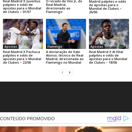
Real Madrid X Juventus
O recado de Vini Jr, do
Madrid palpites e odds
palpites e odds de
Real Madrid,
de apostas para o
apostas para o Mundial
direcionado ao
Mundial de Clubes –
de Clubes – 01/07
Flamengo
26/06
Apostas
Flamengo
Apostas
Real Madrid X Pachuca
A declaração de Xabi
Real Madrid X Al Hilal
palpites e odds de
Alonso, técnico do Real
palpites e odds de
apostas para o Mundial
Madrid, direcionada ao
apostas para o Mundial
de Clubes – 22/06
Flamengo no Mundial
de Clubes – 18/06