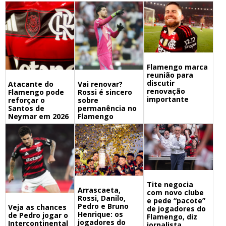
Flamengo marca
reunião para
discutir
Atacante do
Vai renovar?
renovação
Flamengo pode
Rossi é sincero
importante
reforçar o
sobre
Santos de
permanência no
Neymar em 2026
Flamengo
Tite negocia
Arrascaeta,
com novo clube
Rossi, Danilo,
e pede “pacote”
Pedro e Bruno
Veja as chances
de jogadores do
Henrique: os
de Pedro jogar o
Flamengo, diz
jogadores do
Intercontinental
jornalista