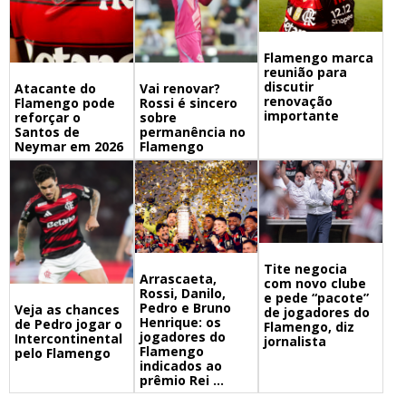
Flamengo marca
reunião para
discutir
Atacante do
Vai renovar?
renovação
Flamengo pode
Rossi é sincero
importante
reforçar o
sobre
Santos de
permanência no
Neymar em 2026
Flamengo
Tite negocia
Arrascaeta,
com novo clube
Rossi, Danilo,
e pede “pacote”
Pedro e Bruno
Veja as chances
de jogadores do
Henrique: os
de Pedro jogar o
Flamengo, diz
jogadores do
Intercontinental
jornalista
Flamengo
pelo Flamengo
indicados ao
prêmio Rei ...