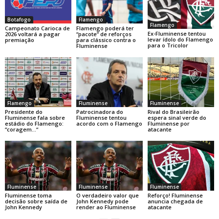
Botafogo
Flamengo
Flamengo
Campeonato Carioca de
Flamengo poderá ter
Ex-Fluminense tentou
2026 voltará a pagar
“pacote” de reforços
levar ídolo do Flamengo
premiação
para clássico contra o
para o Tricolor
Fluminense
Flamengo
Fluminense
Fluminense
Presidente do
Patrocinadora do
Rival do Brasileirão
Fluminense fala sobre
Fluminense tentou
espera sinal verde do
estádio do Flamengo:
acordo com o Flamengo
Fluminense por
“coragem…“
atacante
Fluminense
Fluminense
Fluminense
Fluminense toma
O verdadeiro valor que
Reforço! Fluminense
decisão sobre saída de
John Kennedy pode
anuncia chegada de
John Kennedy
render ao Fluminense
atacante