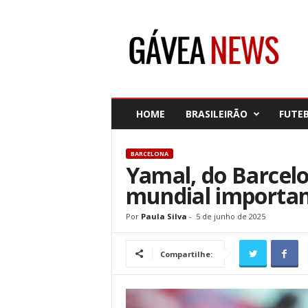
G
á
v
e
a
N
e
HOME
BRASILEIRÃO
FUTE
w
s
BARCELONA
Yamal, do Barcelo
mundial importa
Por
Paula Silva
-
5 de junho de 2025
Compartilhe: