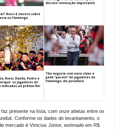
discutir renovação importante
ar? Rossi é sincero sobre
cia no Flamengo
Tite negocia com novo clube e
pede “pacote” de jogadores do
a, Rossi, Danilo, Pedro e
Flamengo, diz jornalista
nrique: os jogadores do
 indicados ao prêmio Rei
faz presente na lista, com onze atletas entre os
undial. Conforme os dados do levantamento, o
 de mercado é Vinicius Júnior, estimado em R$