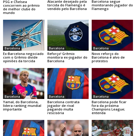
Atacante desejado pela
Barcelona segue
PSG e Chelsea
torcida do Flamengo é
monitorando jogador do
concorrem ao prêmio
vendido pelo Barcelona
Flamengo
de melhor clube do
mundo
Barcelona
Barcelona
Barcelona
Ex-Barcelona negociado
Reforço! Grêmio
Novo reforço do
com o Grêmio divide
monitora ex-jogador do
Barcelona é alvo de
opiniões da torcida
Barcelona
protestos
Barcelona
Barcelona
Barcelona
Yamal, do Barcelona,
Barcelona contrata
Barcelona pode ficar
lidera ranking mundial
jogador de rival
fora da próxima
importante
pagando multa
Champions League;
rescisória
entenda