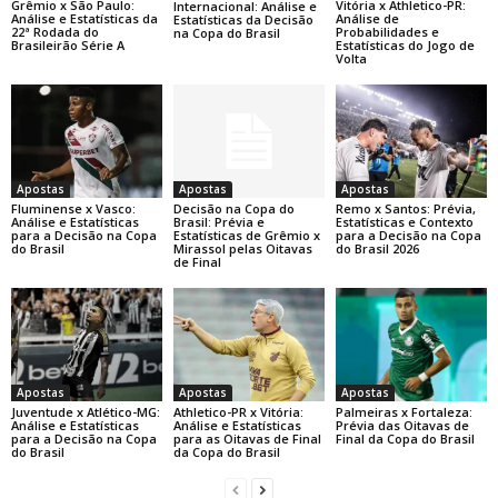
Grêmio x São Paulo:
Vitória x Athletico-PR:
Internacional: Análise e
Análise e Estatísticas da
Análise de
Estatísticas da Decisão
22ª Rodada do
Probabilidades e
na Copa do Brasil
Brasileirão Série A
Estatísticas do Jogo de
Volta
Apostas
Apostas
Apostas
Fluminense x Vasco:
Decisão na Copa do
Remo x Santos: Prévia,
Análise e Estatísticas
Brasil: Prévia e
Estatísticas e Contexto
para a Decisão na Copa
Estatísticas de Grêmio x
para a Decisão na Copa
do Brasil
Mirassol pelas Oitavas
do Brasil 2026
de Final
Apostas
Apostas
Apostas
Juventude x Atlético-MG:
Athletico-PR x Vitória:
Palmeiras x Fortaleza:
Análise e Estatísticas
Análise e Estatísticas
Prévia das Oitavas de
para a Decisão na Copa
para as Oitavas de Final
Final da Copa do Brasil
do Brasil
da Copa do Brasil