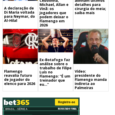
Cebolinha,
alinham últimos
Michael, Allan e
detalhes para
A declaração de
Vinã: os
cirurgia do meia;
Di María voltada
jogadores que
saiba mais
para Neymar, do
podem deixar o
Al-Hilal
Flamengo em
2026
Ex-Botafogo faz
análise sobre o
trabalho de Filipe
Flamengo
Vídeo:
Luís no
reavalia futuro
presidente do
Flamengo: “É um
de jogador do
Flamengo manda
treinador que
elenco para 2026
indireta ao
eu…”
Palmeiras