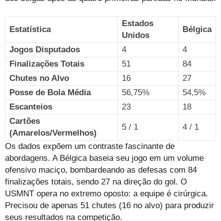
Estados
Estatística
Bélgica
Unidos
Jogos Disputados
4
4
Finalizações Totais
51
84
Chutes no Alvo
16
27
Posse de Bola Média
56,75%
54,5%
Escanteios
23
18
Cartões
5 / 1
4 / 1
(Amarelos/Vermelhos)
Os dados expõem um contraste fascinante de
abordagens. A Bélgica baseia seu jogo em um volume
ofensivo maciço, bombardeando as defesas com 84
finalizações totais, sendo 27 na direção do gol. O
USMNT opera no extremo oposto: a equipe é cirúrgica.
Precisou de apenas 51 chutes (16 no alvo) para produzir
seus resultados na competição.