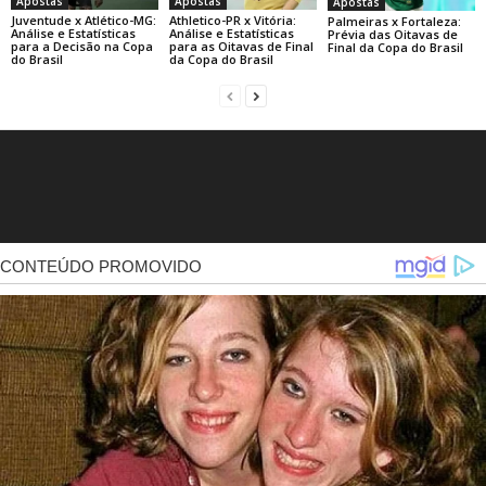
Apostas
Apostas
Apostas
Juventude x Atlético-MG:
Athletico-PR x Vitória:
Palmeiras x Fortaleza:
Análise e Estatísticas
Análise e Estatísticas
Prévia das Oitavas de
para a Decisão na Copa
para as Oitavas de Final
Final da Copa do Brasil
do Brasil
da Copa do Brasil