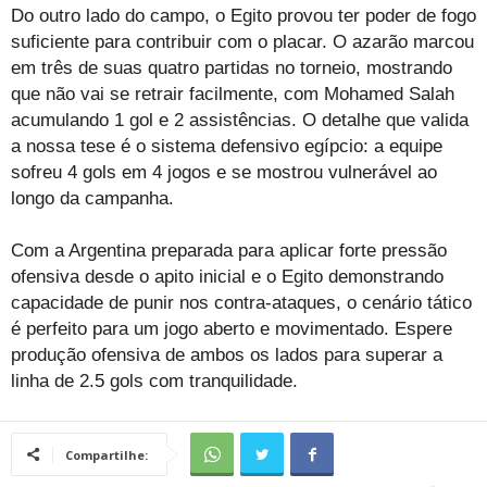
Do outro lado do campo, o Egito provou ter poder de fogo
suficiente para contribuir com o placar. O azarão marcou
em três de suas quatro partidas no torneio, mostrando
que não vai se retrair facilmente, com Mohamed Salah
acumulando 1 gol e 2 assistências. O detalhe que valida
a nossa tese é o sistema defensivo egípcio: a equipe
sofreu 4 gols em 4 jogos e se mostrou vulnerável ao
longo da campanha.
Com a Argentina preparada para aplicar forte pressão
ofensiva desde o apito inicial e o Egito demonstrando
capacidade de punir nos contra-ataques, o cenário tático
é perfeito para um jogo aberto e movimentado. Espere
produção ofensiva de ambos os lados para superar a
linha de 2.5 gols com tranquilidade.
Compartilhe: