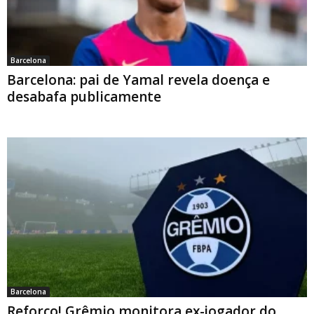
Barcelona
Barcelona: pai de Yamal revela doença e
desabafa publicamente
Barcelona
Reforço! Grêmio monitora ex-jogador do