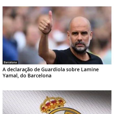
Barcelona
A declaração de Guardiola sobre Lamine
Yamal, do Barcelona