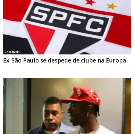
Real Betis
Ex-São Paulo se despede de clube na Europa