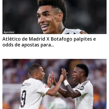
Apostas
Atlético de Madrid X Botafogo palpites e
odds de apostas para...