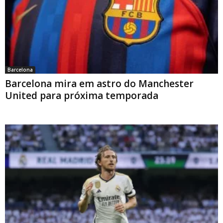
Barcelona
Barcelona mira em astro do Manchester
United para próxima temporada