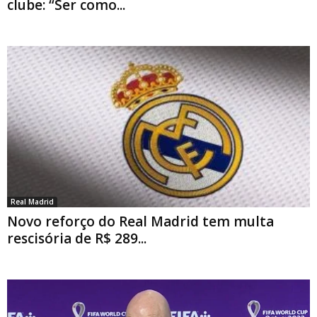
clube: “Ser como...
Real Madrid
Novo reforço do Real Madrid tem multa
rescisória de R$ 289...