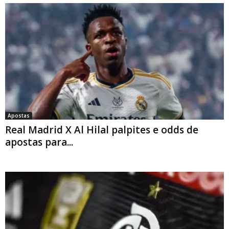
Apostas
Real Madrid X Al Hilal palpites e odds de
apostas para...