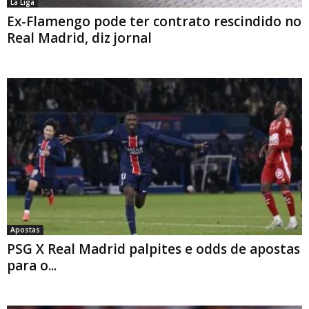
La Liga
Ex-Flamengo pode ter contrato rescindido no
Real Madrid, diz jornal
Apostas
PSG X Real Madrid palpites e odds de apostas
para o...