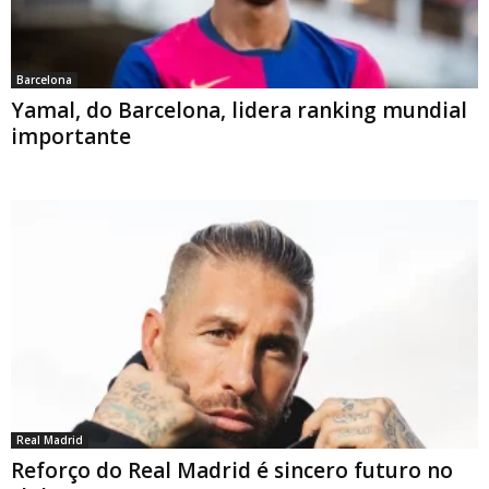
Barcelona
Yamal, do Barcelona, lidera ranking mundial
importante
Real Madrid
Reforço do Real Madrid é sincero futuro no