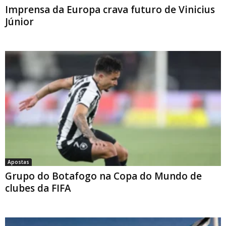
Imprensa da Europa crava futuro de Vinicius
Júnior
Apostas
Grupo do Botafogo na Copa do Mundo de
clubes da FIFA