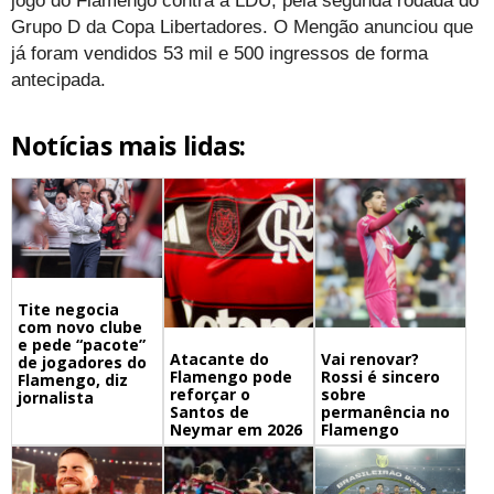
jogo do Flamengo contra a LDU, pela segunda rodada do
Grupo D da Copa Libertadores. O Mengão anunciou que
já foram vendidos 53 mil e 500 ingressos de forma
antecipada.
Notícias mais lidas:
Tite negocia
com novo clube
e pede “pacote”
Atacante do
Vai renovar?
de jogadores do
Flamengo pode
Rossi é sincero
Flamengo, diz
reforçar o
sobre
jornalista
Santos de
permanência no
Neymar em 2026
Flamengo