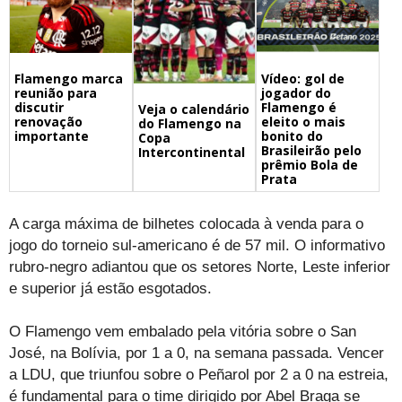
Flamengo marca
Vídeo: gol de
reunião para
jogador do
discutir
Flamengo é
Veja o calendário
renovação
eleito o mais
do Flamengo na
importante
bonito do
Copa
Brasileirão pelo
Intercontinental
prêmio Bola de
Prata
A carga máxima de bilhetes colocada à venda para o
jogo do torneio sul-americano é de 57 mil. O informativo
rubro-negro adiantou que os setores Norte, Leste inferior
e superior já estão esgotados.
O Flamengo vem embalado pela vitória sobre o San
José, na Bolívia, por 1 a 0, na semana passada. Vencer
a LDU, que triunfou sobre o Peñarol por 2 a 0 na estreia,
é fundamental para o time dirigido por Abel Braga se