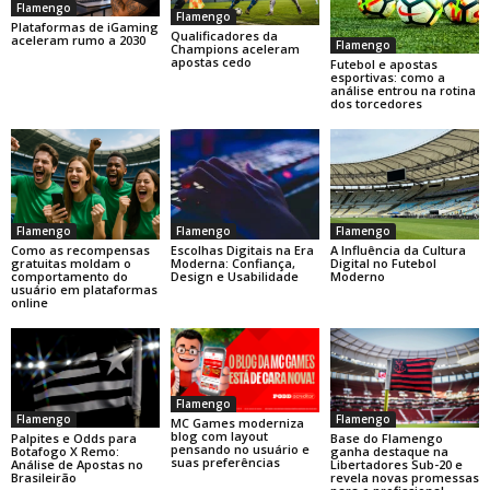
Flamengo
Flamengo
Plataformas de iGaming
Qualificadores da
aceleram rumo a 2030
Flamengo
Champions aceleram
apostas cedo
Futebol e apostas
esportivas: como a
análise entrou na rotina
dos torcedores
Flamengo
Flamengo
Flamengo
Como as recompensas
Escolhas Digitais na Era
A Influência da Cultura
gratuitas moldam o
Moderna: Confiança,
Digital no Futebol
comportamento do
Design e Usabilidade
Moderno
usuário em plataformas
online
Flamengo
Flamengo
Flamengo
MC Games moderniza
blog com layout
Base do Flamengo
Palpites e Odds para
pensando no usuário e
ganha destaque na
Botafogo X Remo:
suas preferências
Libertadores Sub-20 e
Análise de Apostas no
revela novas promessas
Brasileirão