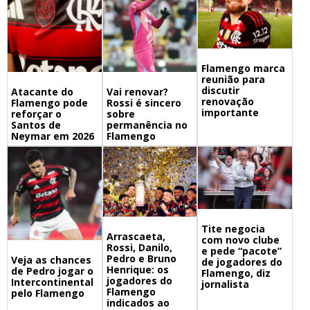
Flamengo marca
reunião para
discutir
Atacante do
Vai renovar?
renovação
Flamengo pode
Rossi é sincero
importante
reforçar o
sobre
Santos de
permanência no
Neymar em 2026
Flamengo
Tite negocia
Arrascaeta,
com novo clube
Rossi, Danilo,
e pede “pacote”
Pedro e Bruno
Veja as chances
de jogadores do
Henrique: os
de Pedro jogar o
Flamengo, diz
jogadores do
Intercontinental
jornalista
Flamengo
pelo Flamengo
indicados ao