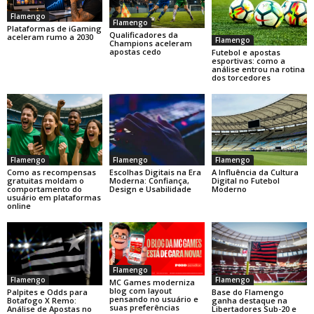
Flamengo
Flamengo
Plataformas de iGaming
Qualificadores da
aceleram rumo a 2030
Flamengo
Champions aceleram
apostas cedo
Futebol e apostas
esportivas: como a
análise entrou na rotina
dos torcedores
Flamengo
Flamengo
Flamengo
Como as recompensas
Escolhas Digitais na Era
A Influência da Cultura
gratuitas moldam o
Moderna: Confiança,
Digital no Futebol
comportamento do
Design e Usabilidade
Moderno
usuário em plataformas
online
Flamengo
Flamengo
Flamengo
MC Games moderniza
blog com layout
Base do Flamengo
Palpites e Odds para
pensando no usuário e
ganha destaque na
Botafogo X Remo:
suas preferências
Libertadores Sub-20 e
Análise de Apostas no