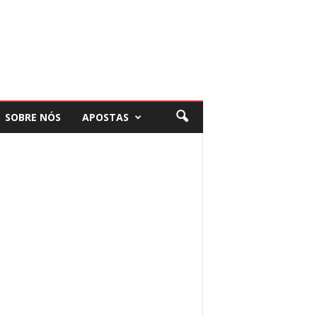
SOBRE NÓS
APOSTAS