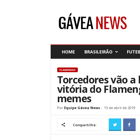
G
á
v
e
a
N
e
HOME
BRASILEIRÃO
FUTE
w
s
FLAMENGO
Torcedores vão a
vitória do Flamen
memes
Por
Equipe Gávea News
-
15 de abril de 2019
Compartilhe: