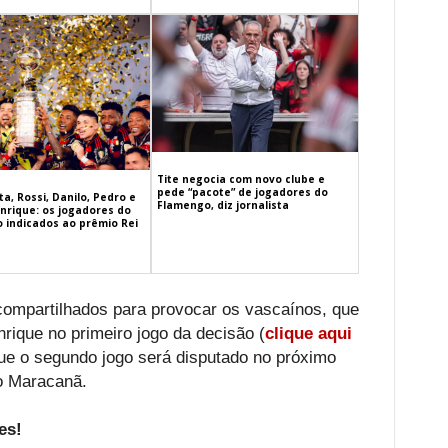
Tite negocia com novo clube e
pede “pacote” de jogadores do
a, Rossi, Danilo, Pedro e
Flamengo, diz jornalista
nrique: os jogadores do
 indicados ao prêmio Rei
ompartilhados para provocar os vascaínos, que
ique no primeiro jogo da decisão (
clique aqui
 que o segundo jogo será disputado no próximo
do Maracanã.
es!