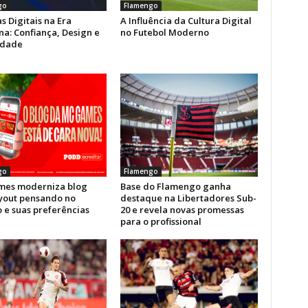
go
Flamengo
s Digitais na Era
A Influência da Cultura Digital
a: Confiança, Design e
no Futebol Moderno
idade
go
Flamengo
es moderniza blog
Base do Flamengo ganha
yout pensando no
destaque na Libertadores Sub-
 e suas preferências
20 e revela novas promessas
para o profissional