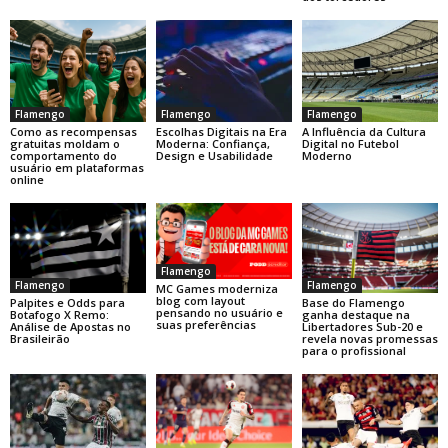
Flamengo
Flamengo
Flamengo
Como as recompensas
Escolhas Digitais na Era
A Influência da Cultura
gratuitas moldam o
Moderna: Confiança,
Digital no Futebol
comportamento do
Design e Usabilidade
Moderno
usuário em plataformas
online
Flamengo
Flamengo
Flamengo
MC Games moderniza
blog com layout
Base do Flamengo
Palpites e Odds para
pensando no usuário e
ganha destaque na
Botafogo X Remo:
suas preferências
Libertadores Sub-20 e
Análise de Apostas no
revela novas promessas
Brasileirão
para o profissional