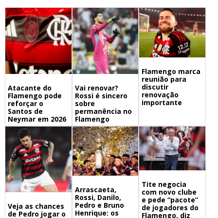
Flamengo marca
reunião para
discutir
Atacante do
Vai renovar?
renovação
Flamengo pode
Rossi é sincero
importante
reforçar o
sobre
Santos de
permanência no
Neymar em 2026
Flamengo
Tite negocia
Arrascaeta,
com novo clube
Rossi, Danilo,
e pede “pacote”
Pedro e Bruno
Veja as chances
de jogadores do
Henrique: os
de Pedro jogar o
Flamengo, diz