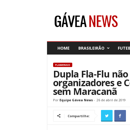
G
á
v
e
a
N
e
HOME
BRASILEIRÃO
FUTE
w
s
FLAMENGO
Dupla Fla-Flu não
organizadores e C
sem Maracanã
Por
Equipe Gávea News
-
26 de abril de 2019
Compartilhe: