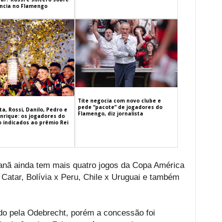
cia no Flamengo
Tite negocia com novo clube e
pede “pacote” de jogadores do
a, Rossi, Danilo, Pedro e
Flamengo, diz jornalista
nrique: os jogadores do
 indicados ao prêmio Rei
canã ainda tem mais quatro jogos da Copa América
Catar, Bolívia x Peru, Chile x Uruguai e também
ado pela Odebrecht, porém a concessão foi