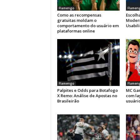
Flamengo
Flamen
Como as recompensas
Escolha
gratuitas moldam o
Modern
comportamento do usuário em
Usabil
plataformas online
Flamengo
Flamen
Palpites e Odds para Botafogo
MC Gam
X Remo: Análise de Apostas no
com la
Brasileirão
usuário