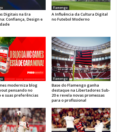
go
Flamengo
s Digitais na Era
A Influência da Cultura Digital
a: Confiança, Design e
no Futebol Moderno
idade
go
Flamengo
es moderniza blog
Base do Flamengo ganha
yout pensando no
destaque na Libertadores Sub-
 e suas preferências
20 e revela novas promessas
para o profissional