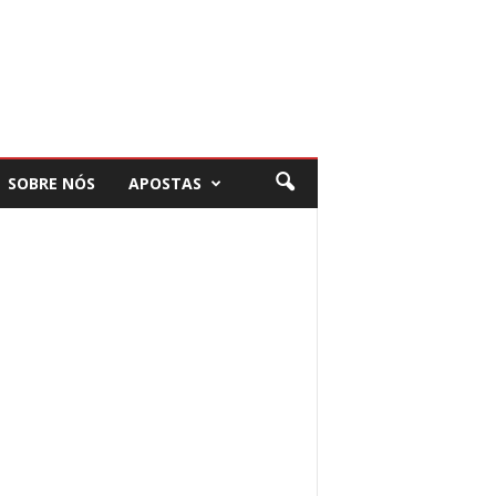
SOBRE NÓS
APOSTAS