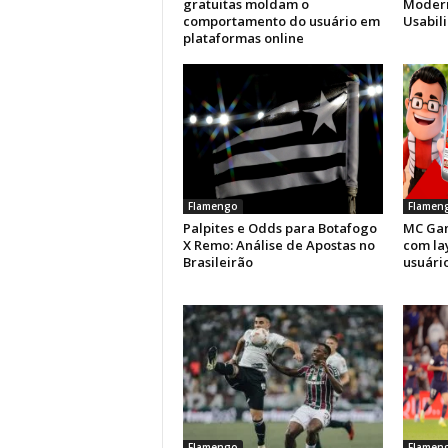
gratuitas moldam o
Modern
comportamento do usuário em
Usabil
plataformas online
Flamengo
Flamen
Palpites e Odds para Botafogo
MC Gam
X Remo: Análise de Apostas no
com la
Brasileirão
usuário
Flamengo
Flamen