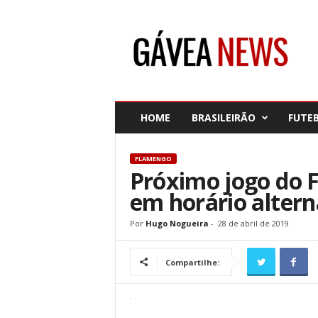
G
á
v
e
a
N
e
HOME
BRASILEIRÃO
FUTE
w
s
FLAMENGO
Próximo jogo do 
em horário altern
Por
Hugo Nogueira
-
28 de abril de 2019
Compartilhe: