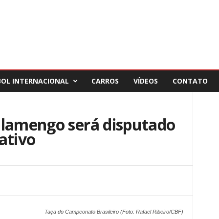
BOL INTERNACIONAL
CARROS
VÍDEOS
CONTATO
Flamengo será disputado
ativo
Taça do Campeonato Brasileiro (Foto: Rafael Ribeiro/CBF)