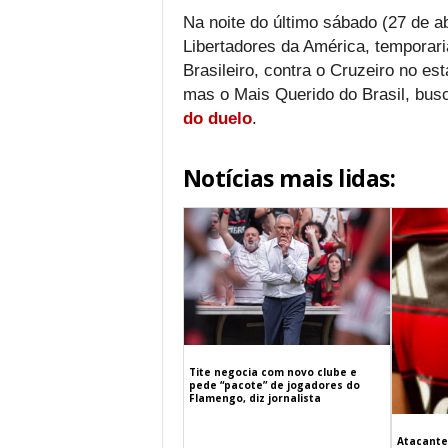
Na noite do último sábado (27 de a
Libertadores da América, temporar
Brasileiro, contra o Cruzeiro no es
mas o Mais Querido do Brasil, bus
do duelo
.
Notícias mais lidas:
Tite negocia com novo clube e
pede “pacote” de jogadores do
Flamengo, diz jornalista
Atacante