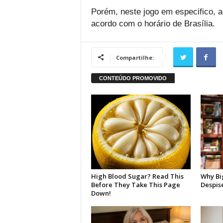
Porém, neste jogo em especifico, a 
acordo com o horário de Brasília.
Compartilhe: