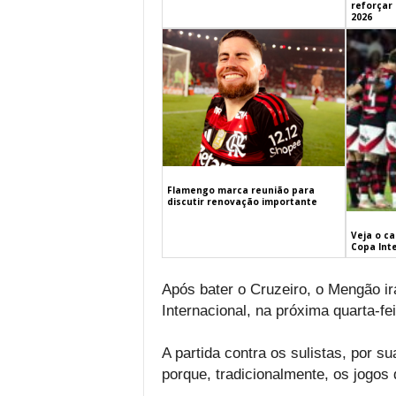
reforçar
2026
Flamengo marca reunião para
discutir renovação importante
Veja o c
Copa Int
Após bater o Cruzeiro, o Mengão irá
Internacional, na próxima quarta-fe
A partida contra os sulistas, por su
porque, tradicionalmente, os jogos 