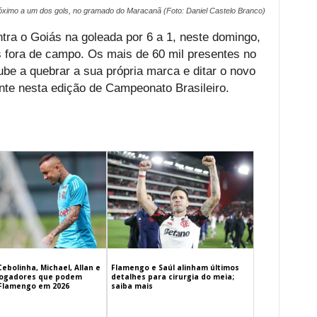
ximo a um dos gols, no gramado do Maracanã (Foto: Daniel Castelo Branco)
tra o Goiás na goleada por 6 a 1, neste domingo,
 fora de campo. Os mais de 60 mil presentes no
be a quebrar a sua própria marca e ditar o novo
nte nesta edição de Campeonato Brasileiro.
Cebolinha, Michael, Allan e
Flamengo e Saúl alinham últimos
 jogadores que podem
detalhes para cirurgia do meia;
 Flamengo em 2026
saiba mais