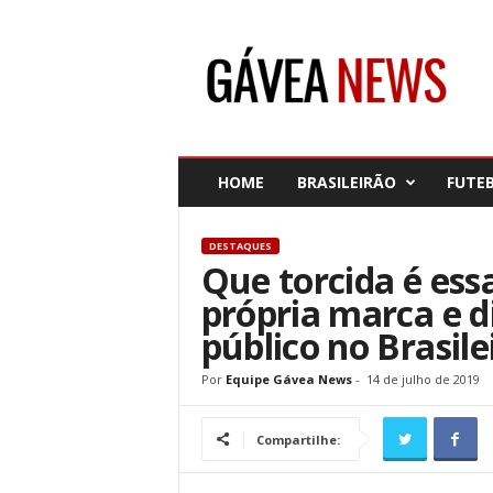
G
á
v
e
a
N
e
HOME
BRASILEIRÃO
FUTE
w
s
DESTAQUES
Que torcida é es
própria marca e d
público no Brasile
Por
Equipe Gávea News
-
14 de julho de 2019
Compartilhe: