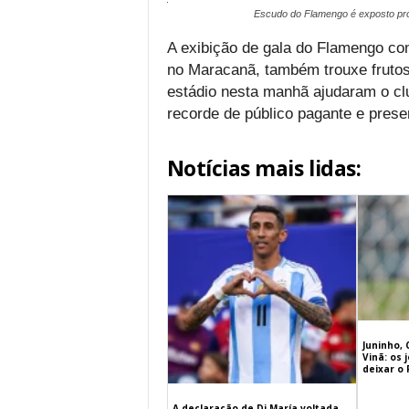
Escudo do Flamengo é exposto pró
A exibição de gala do Flamengo con
no Maracanã, também trouxe frutos
estádio nesta manhã ajudaram o clu
recorde de público pagante e prese
Notícias mais lidas:
Juninho, 
Vinã: os
deixar o
A declaração de Di María voltada