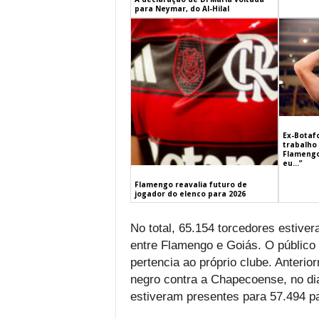
para Neymar, do Al-Hilal
Ex-Botaf
trabalho 
Flamengo
eu…”
Flamengo reavalia futuro de
jogador do elenco para 2026
No total, 65.154 torcedores estive
entre Flamengo e Goiás. O público
pertencia ao próprio clube. Anterio
negro contra a Chapecoense, no di
estiveram presentes para 57.494 p