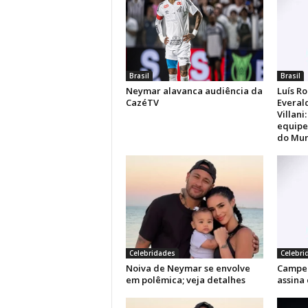
Brasil
Brasil
Neymar alavanca audiência da
Luís Ro
CazéTV
Everal
Villani
equipe
do Mun
Celebridades
Celebri
Noiva de Neymar se envolve
Campe
em polêmica; veja detalhes
assina