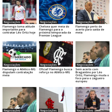
Negociações
Negociações
Negociações
Flamengo toma atitude
Chelsea quer meia do
Flamengo perto de
importante para
Flamengo para a
acerto para saída de
contratar Léo Ortiz hoje
próxima temporada da
meia
Premier League
Negociações
Negociações
Negociações
Flamengo e Atlético-MG
Oficial! Flamengo busca
Sem acerto com
disputam contratação
reforço no Atlético-MG
Bragantino por Léo
meia
Ortiz, Flamengo muda o
foco para o zagueiro
europeu
Negociações
Negociações
Negociações