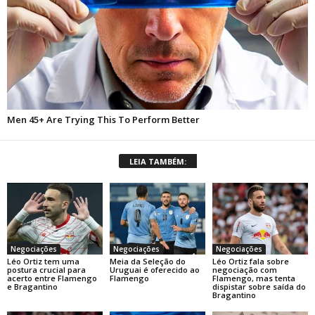
LEIA TAMBÉM:
Negociações
Negociações
Negociações
Léo Ortiz tem uma
Meia da Seleção do
Léo Ortiz fala sobre
postura crucial para
Uruguai é oferecido ao
negociação com
acerto entre Flamengo
Flamengo
Flamengo, mas tenta
e Bragantino
dispistar sobre saída do
Bragantino