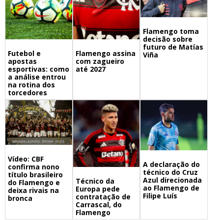
Flamengo toma
decisão sobre
futuro de Matías
Futebol e
Flamengo assina
Viña
apostas
com zagueiro
esportivas: como
até 2027
a análise entrou
na rotina dos
torcedores
Vídeo: CBF
A declaração do
confirma nono
técnico do Cruz
título brasileiro
Azul direcionada
Técnico da
do Flamengo e
ao Flamengo de
Europa pede
deixa rivais na
Filipe Luís
contratação de
bronca
Carrascal, do
Flamengo