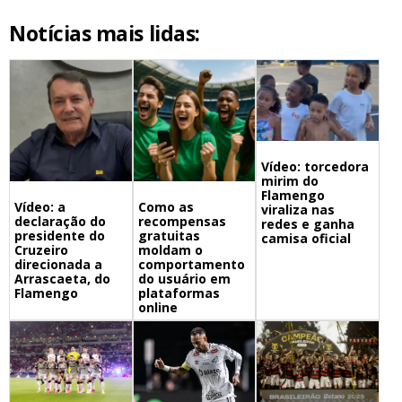
Notícias mais lidas:
Vídeo: torcedora
mirim do
Flamengo
Vídeo: a
Como as
viraliza nas
declaração do
recompensas
redes e ganha
presidente do
gratuitas
camisa oficial
Cruzeiro
moldam o
direcionada a
comportamento
Arrascaeta, do
do usuário em
Flamengo
plataformas
online