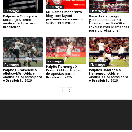
Flamengo
Flamengo
Flamengo
MC Games moderniza
blog com layout
Base do Flamengo
Palpites e Odds para
pensando no usuário e
ganha destaque na
Botafogo X Remo:
suas preferências
Libertadores Sub-20 e
Análise de Apostas no
revela novas promessas
Brasileirão
para o profissional
Flamengo
Flamengo
Flamengo
Palpite Flamengo X
Palpite Fluminense X
Palpites Botafogo X
Remo: Odds e Análise
Atlético-MG: Odds e
Flamengo: Odds e
de Apostas para o
Análise de Apostas para
Análise de Apostas para
Brasileirão 2026
o Brasileirão 2026
o Brasileirão 2026