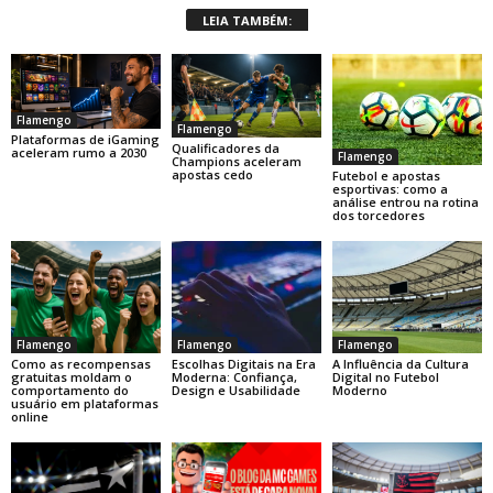
LEIA TAMBÉM:
Flamengo
Flamengo
Plataformas de iGaming
Qualificadores da
aceleram rumo a 2030
Flamengo
Champions aceleram
apostas cedo
Futebol e apostas
esportivas: como a
análise entrou na rotina
dos torcedores
Flamengo
Flamengo
Flamengo
Como as recompensas
Escolhas Digitais na Era
A Influência da Cultura
gratuitas moldam o
Moderna: Confiança,
Digital no Futebol
comportamento do
Design e Usabilidade
Moderno
usuário em plataformas
online