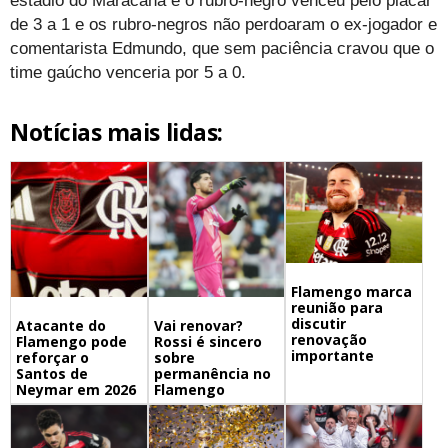
estádio do Maracanã e o rubro-negro venceu pelo placar
de 3 a 1 e os rubro-negros não perdoaram o ex-jogador e
comentarista Edmundo, que sem paciência cravou que o
time gaúcho venceria por 5 a 0.
Notícias mais lidas:
Flamengo marca
reunião para
discutir
Atacante do
Vai renovar?
renovação
Flamengo pode
Rossi é sincero
importante
reforçar o
sobre
Santos de
permanência no
Neymar em 2026
Flamengo