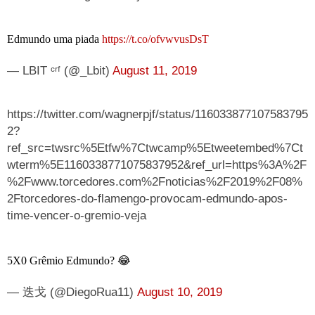
Edmundo uma piada
https://t.co/ofvwvusDsT
— LBIT ᶜʳᶠ (@_Lbit)
August 11, 2019
https://twitter.com/wagnerpjf/status/116033877107583795
2?
ref_src=twsrc%5Etfw%7Ctwcamp%5Etweetembed%7Ct
wterm%5E1160338771075837952&ref_url=https%3A%2F
%2Fwww.torcedores.com%2Fnoticias%2F2019%2F08%
2Ftorcedores-do-flamengo-provocam-edmundo-apos-
time-vencer-o-gremio-veja
5X0 Grêmio Edmundo? 😂
— 迭戈 (@DiegoRua11)
August 10, 2019