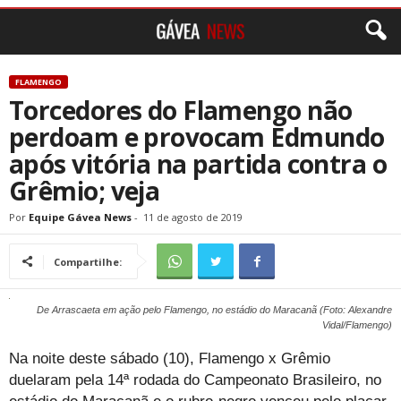
FLAMENGO
Torcedores do Flamengo não
perdoam e provocam Edmundo
após vitória na partida contra o
Grêmio; veja
Por
Equipe Gávea News
-
11 de agosto de 2019
Compartilhe:
De Arrascaeta em ação pelo Flamengo, no estádio do Maracanã (Foto: Alexandre
Vidal/Flamengo)
Na noite deste sábado (10), Flamengo x Grêmio
duelaram pela 14ª rodada do Campeonato Brasileiro, no