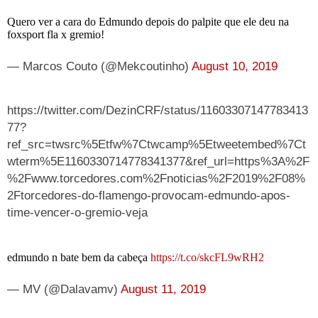
Quero ver a cara do Edmundo depois do palpite que ele deu na
foxsport fla x gremio!
— Marcos Couto (@Mekcoutinho)
August 10, 2019
https://twitter.com/DezinCRF/status/11603307147783413
77?
ref_src=twsrc%5Etfw%7Ctwcamp%5Etweetembed%7Ct
wterm%5E1160330714778341377&ref_url=https%3A%2F
%2Fwww.torcedores.com%2Fnoticias%2F2019%2F08%
2Ftorcedores-do-flamengo-provocam-edmundo-apos-
time-vencer-o-gremio-veja
edmundo n bate bem da cabeça
https://t.co/skcFL9wRH2
— MV (@Dalavamv)
August 11, 2019