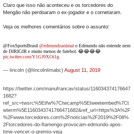
Claro que isso não aconteceu e os torcedores do
Mengão não perdoaram o ex-jogador e o cornetaram.
Veja os melhores comentários sobre o assunto:
@FoxSportsBrasil
@edmundoanimal
o Edmundo não entende nem
de DIRIGIR e muito menos de futebol. 😂😂😂😂
pic.twitter.com/Y1GJ9XOt1g
— lincoln (@lincolnlimabc)
August 11, 2019
https://twitter.com/manufrancav/status/116034374176647
1682?
ref_src=twsrc%5Etfw%7Ctwcamp%5Etweetembed%7Ct
wterm%5E1160343741766471682&ref_url=https%3A%2F
%2Fwww.torcedores.com%2Fnoticias%2F2019%2F08%
2Ftorcedores-do-flamengo-provocam-edmundo-apos-
time-vencer-o-gremio-veja