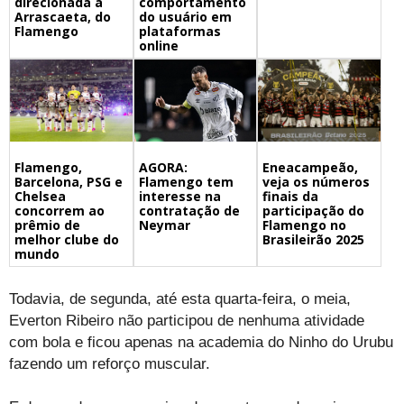
direcionada a
comportamento
Arrascaeta, do
do usuário em
Flamengo
plataformas
online
Flamengo,
Eneacampeão,
AGORA:
Barcelona, PSG e
veja os números
Flamengo tem
Chelsea
finais da
interesse na
concorrem ao
participação do
contratação de
prêmio de
Flamengo no
Neymar
melhor clube do
Brasileirão 2025
mundo
Todavia, de segunda, até esta quarta-feira, o meia,
Everton Ribeiro não participou de nenhuma atividade
com bola e ficou apenas na academia do Ninho do Urubu
fazendo um reforço muscular.