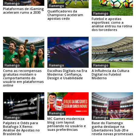
Flamengo
Flamengo
Plataformas de iGaming
Qualificadores da
aceleram rumo a 2030
Flamengo
Champions aceleram
apostas cedo
Futebol e apostas
esportivas: como a
análise entrou na rotina
dos torcedores
Flamengo
Flamengo
Flamengo
Como as recompensas
Escolhas Digitais na Era
A Influência da Cultura
gratuitas moldam o
Moderna: Confiança,
Digital no Futebol
comportamento do
Design e Usabilidade
Moderno
usuário em plataformas
online
Flamengo
Flamengo
Flamengo
MC Games moderniza
blog com layout
Base do Flamengo
Palpites e Odds para
pensando no usuário e
ganha destaque na
Botafogo X Remo:
suas preferências
Libertadores Sub-20 e
Análise de Apostas no
revela novas promessas
Brasileirão