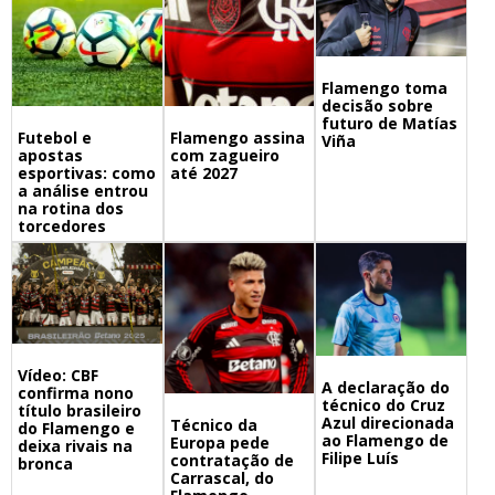
Flamengo toma
decisão sobre
futuro de Matías
Futebol e
Flamengo assina
Viña
apostas
com zagueiro
esportivas: como
até 2027
a análise entrou
na rotina dos
torcedores
Vídeo: CBF
A declaração do
confirma nono
técnico do Cruz
título brasileiro
Azul direcionada
Técnico da
do Flamengo e
ao Flamengo de
Europa pede
deixa rivais na
Filipe Luís
contratação de
bronca
Carrascal, do