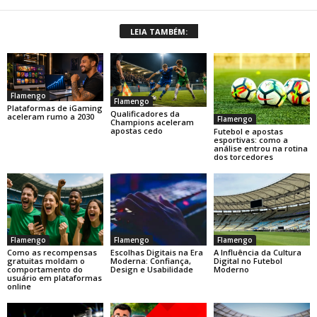
LEIA TAMBÉM:
Flamengo
Flamengo
Plataformas de iGaming
Qualificadores da
aceleram rumo a 2030
Flamengo
Champions aceleram
apostas cedo
Futebol e apostas
esportivas: como a
análise entrou na rotina
dos torcedores
Flamengo
Flamengo
Flamengo
Como as recompensas
Escolhas Digitais na Era
A Influência da Cultura
gratuitas moldam o
Moderna: Confiança,
Digital no Futebol
comportamento do
Design e Usabilidade
Moderno
usuário em plataformas
online