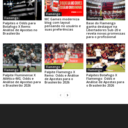
Flamengo
Flamengo
Flamengo
MC Games moderniza
blog com layout
Base do Flamengo
Palpites e Odds para
pensando no usuário e
ganha destaque na
Botafogo X Remo:
suas preferências
Libertadores Sub-20 e
Análise de Apostas no
revela novas promessas
Brasileirão
para o profissional
Flamengo
Flamengo
Flamengo
Palpite Flamengo X
Palpite Fluminense X
Palpites Botafogo X
Remo: Odds e Análise
Atlético-MG: Odds e
Flamengo: Odds e
de Apostas para o
Análise de Apostas para
Análise de Apostas para
Brasileirão 2026
o Brasileirão 2026
o Brasileirão 2026