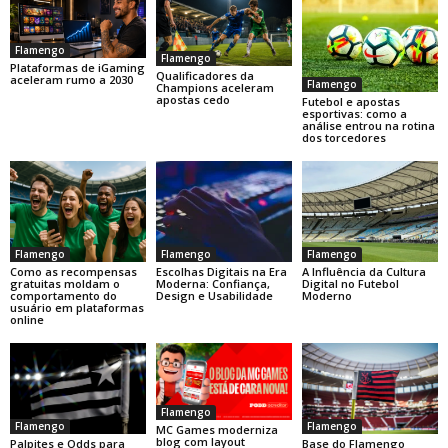
Flamengo
Flamengo
Plataformas de iGaming
Qualificadores da
aceleram rumo a 2030
Flamengo
Champions aceleram
apostas cedo
Futebol e apostas
esportivas: como a
análise entrou na rotina
dos torcedores
Flamengo
Flamengo
Flamengo
Como as recompensas
Escolhas Digitais na Era
A Influência da Cultura
gratuitas moldam o
Moderna: Confiança,
Digital no Futebol
comportamento do
Design e Usabilidade
Moderno
usuário em plataformas
online
Flamengo
Flamengo
Flamengo
MC Games moderniza
blog com layout
Base do Flamengo
Palpites e Odds para