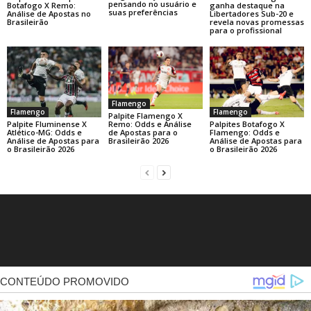
pensando no usuário e
ganha destaque na
Botafogo X Remo:
suas preferências
Libertadores Sub-20 e
Análise de Apostas no
revela novas promessas
Brasileirão
para o profissional
Flamengo
Flamengo
Flamengo
Palpite Flamengo X
Palpite Fluminense X
Palpites Botafogo X
Remo: Odds e Análise
Atlético-MG: Odds e
Flamengo: Odds e
de Apostas para o
Análise de Apostas para
Análise de Apostas para
Brasileirão 2026
o Brasileirão 2026
o Brasileirão 2026