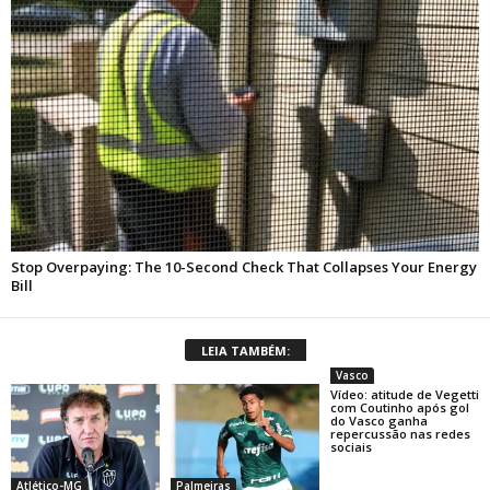
LEIA TAMBÉM:
Vasco
Vídeo: atitude de Vegetti
com Coutinho após gol
do Vasco ganha
repercussão nas redes
sociais
Atlético-MG
Palmeiras