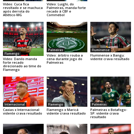
Vídeo: Cuca fica
Vídeo: Luighi, do
revoltado e se machuca
Palmeiras, manda forte
após derrota do
recado à CBF e
Atlético-MG
Commebol
Palmeiras
Fluminense
Flamengo
Vídeo: árbitro rouba a
Fluminense x Bangu:
Vídeo: Danilo manda
cena durante jogo do
vidente crava resultado
forte recado
Palmeiras
direcionado ao time do
Flamengo
Internacional
Flamengo
Palmeiras
Caxias x Internacional:
Flamengo x Maricá:
Palmeiras x Botafogo-
vidente crava resultado
vidente crava resultado
SP: vidente crava
resultado