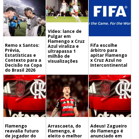
Vídeo: lance de
Pulgar em
Flamengo x Cruz
Remo x Santos:
Fifa escolhe
Azul viraliza e
Prévia,
árbitro para
ultrapassa 1
Estatísticas e
apitar Flamengo
milhão de
Contexto para a
x Cruz Azul no
visualizações
Decisão na Copa
Intercontinental
do Brasil 2026
Flamengo
Arrascaeta, do
Adeus! Zagueiro
reavalia futuro
Flamengo, é
do Flamengo é
de jogador do
eleito o melhor
anunciado em