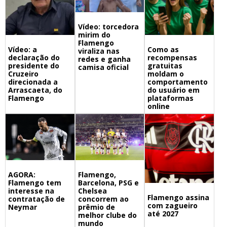
Vídeo: torcedora
mirim do
Flamengo
Vídeo: a
Como as
viraliza nas
declaração do
recompensas
redes e ganha
presidente do
gratuitas
camisa oficial
Cruzeiro
moldam o
direcionada a
comportamento
Arrascaeta, do
do usuário em
Flamengo
plataformas
online
Flamengo,
AGORA:
Barcelona, PSG e
Flamengo tem
Chelsea
interesse na
Flamengo assina
concorrem ao
contratação de
com zagueiro
prêmio de
Neymar
até 2027
melhor clube do
mundo