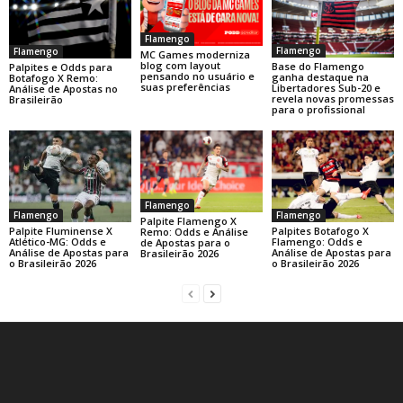
Flamengo
Flamengo
Flamengo
MC Games moderniza
blog com layout
Base do Flamengo
Palpites e Odds para
pensando no usuário e
ganha destaque na
Botafogo X Remo:
suas preferências
Libertadores Sub-20 e
Análise de Apostas no
revela novas promessas
Brasileirão
para o profissional
Flamengo
Flamengo
Flamengo
Palpite Flamengo X
Palpite Fluminense X
Palpites Botafogo X
Remo: Odds e Análise
Atlético-MG: Odds e
Flamengo: Odds e
de Apostas para o
Análise de Apostas para
Análise de Apostas para
Brasileirão 2026
o Brasileirão 2026
o Brasileirão 2026