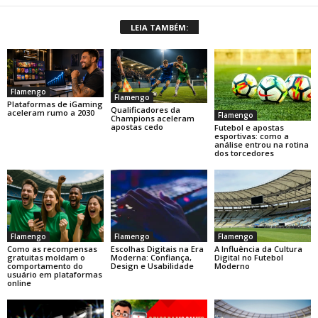
LEIA TAMBÉM:
Flamengo
Flamengo
Plataformas de iGaming
Qualificadores da
aceleram rumo a 2030
Flamengo
Champions aceleram
apostas cedo
Futebol e apostas
esportivas: como a
análise entrou na rotina
dos torcedores
Flamengo
Flamengo
Flamengo
Como as recompensas
Escolhas Digitais na Era
A Influência da Cultura
gratuitas moldam o
Moderna: Confiança,
Digital no Futebol
comportamento do
Design e Usabilidade
Moderno
usuário em plataformas
online