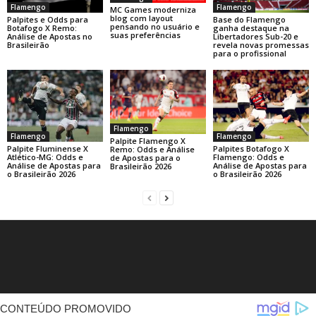
Flamengo
Flamengo
MC Games moderniza
blog com layout
Base do Flamengo
Palpites e Odds para
pensando no usuário e
ganha destaque na
Botafogo X Remo:
suas preferências
Libertadores Sub-20 e
Análise de Apostas no
revela novas promessas
Brasileirão
para o profissional
Flamengo
Flamengo
Flamengo
Palpite Flamengo X
Palpite Fluminense X
Palpites Botafogo X
Remo: Odds e Análise
Atlético-MG: Odds e
Flamengo: Odds e
de Apostas para o
Análise de Apostas para
Análise de Apostas para
Brasileirão 2026
o Brasileirão 2026
o Brasileirão 2026