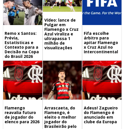
Vídeo: lance de
Pulgar em
Flamengo x Cruz
Remo x Santos:
Fifa escolhe
Azul viraliza e
Prévia,
árbitro para
ultrapassa 1
Estatísticas e
apitar Flamengo
milhão de
Contexto para a
x Cruz Azul no
visualizações
Decisão na Copa
Intercontinental
do Brasil 2026
Flamengo
Arrascaeta, do
Adeus! Zagueiro
reavalia futuro
Flamengo, é
do Flamengo é
de jogador do
eleito o melhor
anunciado em
elenco para 2026
jogador do
clube da Europa
Brasileirão pelo