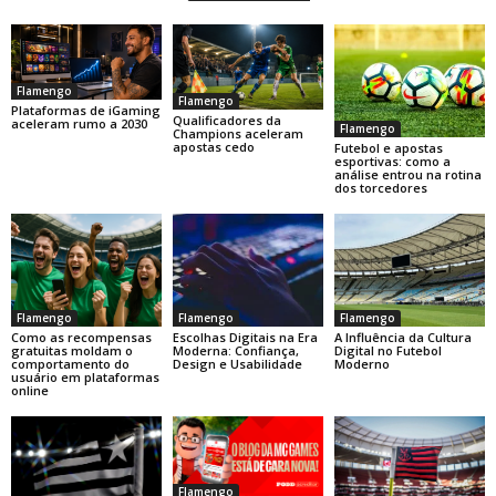
Flamengo
Flamengo
Plataformas de iGaming
Qualificadores da
aceleram rumo a 2030
Flamengo
Champions aceleram
apostas cedo
Futebol e apostas
esportivas: como a
análise entrou na rotina
dos torcedores
Flamengo
Flamengo
Flamengo
Como as recompensas
Escolhas Digitais na Era
A Influência da Cultura
gratuitas moldam o
Moderna: Confiança,
Digital no Futebol
comportamento do
Design e Usabilidade
Moderno
usuário em plataformas
online
Flamengo