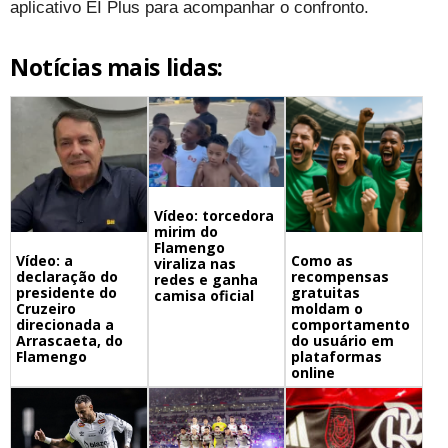
aplicativo EI Plus para acompanhar o confronto.
Notícias mais lidas:
Vídeo: torcedora
mirim do
Flamengo
Vídeo: a
Como as
viraliza nas
declaração do
recompensas
redes e ganha
presidente do
gratuitas
camisa oficial
Cruzeiro
moldam o
direcionada a
comportamento
Arrascaeta, do
do usuário em
Flamengo
plataformas
online