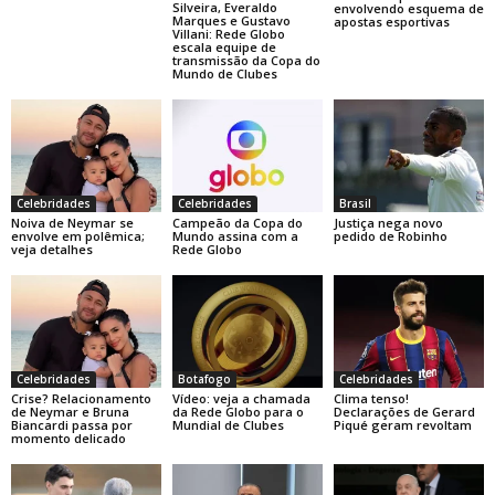
Silveira, Everaldo
envolvendo esquema de
Marques e Gustavo
apostas esportivas
Villani: Rede Globo
escala equipe de
transmissão da Copa do
Mundo de Clubes
Celebridades
Celebridades
Brasil
Noiva de Neymar se
Campeão da Copa do
Justiça nega novo
envolve em polêmica;
Mundo assina com a
pedido de Robinho
veja detalhes
Rede Globo
Celebridades
Botafogo
Celebridades
Crise? Relacionamento
Vídeo: veja a chamada
Clima tenso!
de Neymar e Bruna
da Rede Globo para o
Declarações de Gerard
Biancardi passa por
Mundial de Clubes
Piqué geram revoltam
momento delicado