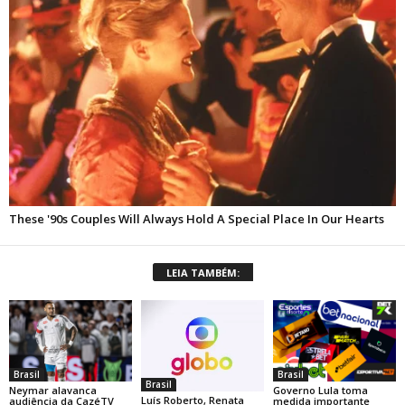
LEIA TAMBÉM:
Brasil
Brasil
Brasil
Neymar alavanca
Governo Lula toma
Luís Roberto, Renata
audiência da CazéTV
medida importante