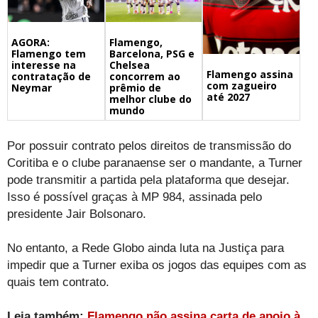
Flamengo,
AGORA:
Barcelona, PSG e
Flamengo tem
Chelsea
interesse na
Flamengo assina
concorrem ao
contratação de
com zagueiro
prêmio de
Neymar
até 2027
melhor clube do
mundo
Por possuir contrato pelos direitos de transmissão do
Coritiba e o clube paranaense ser o mandante, a Turner
pode transmitir a partida pela plataforma que desejar.
Isso é possível graças à MP 984, assinada pelo
presidente Jair Bolsonaro.
No entanto, a Rede Globo ainda luta na Justiça para
impedir que a Turner exiba os jogos das equipes com as
quais tem contrato.
Leia também:
Flamengo não assina carta de apoio à