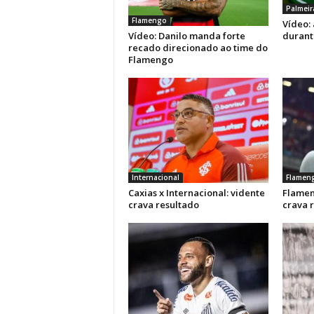
Palmeir
Flamengo
Vídeo: 
Vídeo: Danilo manda forte
durant
recado direcionado ao time do
Flamengo
Internacional
Flamen
Caxias x Internacional: vidente
Flamen
crava resultado
crava 