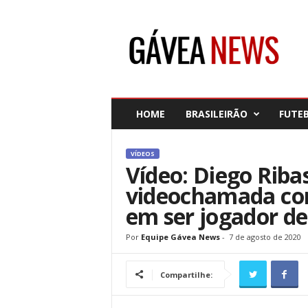
G
á
v
e
a
N
e
HOME
BRASILEIRÃO
FUTE
w
s
VÍDEOS
Vídeo: Diego Riba
videochamada co
em ser jogador de
Por
Equipe Gávea News
-
7 de agosto de 2020
Compartilhe: