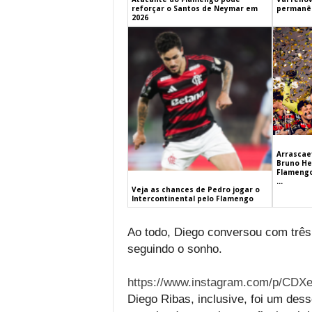
reforçar o Santos de Neymar em
permanên
2026
Arrascaet
Bruno He
Flamengo
...
Veja as chances de Pedro jogar o
Intercontinental pelo Flamengo
Ao todo, Diego conversou com três
seguindo o sonho.
https://www.instagram.com/p/CDX
Diego Ribas, inclusive, foi um des