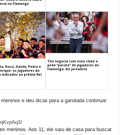
cia no Flamengo
Tite negocia com novo clube e
pede “pacote” de jogadores do
a, Rossi, Danilo, Pedro e
Flamengo, diz jornalista
nrique: os jogadores do
 indicados ao prêmio Rei
 meninos e deu dicas para a garotada continuar
eqKvpAq3/
ses meninos. Aos 11, ele saiu de casa para buscar