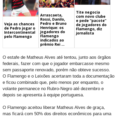
Tite negocia
Arrascaeta,
com novo clube
Rossi, Danilo,
e pede “pacote”
Pedro e Bruno
Veja as chances
de jogadores do
Henrique: os
de Pedro jogar o
Flamengo, diz
jogadores do
Intercontinental
jornalista
Flamengo
pelo Flamengo
indicados ao
prêmio Rei ...
O estafe de Matheus Alves até tentou, junto aos órgãos
federais, fazer com que o jogador embarcasse mesmo
sem passaporte renovado, porém não obteve sucesso.
O Flamengo e o Leixões acertaram toda a documentação
e ficou combinado que, pelo menos por enquanto, o
volante permanece no Rubro-Negro até dezembro e
depois se apresenta à equipe portuguesa.
O Flamengo aceitou liberar Matheus Alves de graça,
mas ficará com 50% dos direitos econômicos para uma