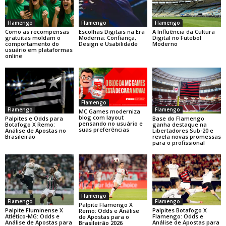
Flamengo
Flamengo
Flamengo
Como as recompensas
Escolhas Digitais na Era
A Influência da Cultura
gratuitas moldam o
Moderna: Confiança,
Digital no Futebol
comportamento do
Design e Usabilidade
Moderno
usuário em plataformas
online
Flamengo
Flamengo
Flamengo
MC Games moderniza
blog com layout
Base do Flamengo
Palpites e Odds para
pensando no usuário e
ganha destaque na
Botafogo X Remo:
suas preferências
Libertadores Sub-20 e
Análise de Apostas no
revela novas promessas
Brasileirão
para o profissional
Flamengo
Flamengo
Flamengo
Palpite Flamengo X
Palpite Fluminense X
Palpites Botafogo X
Remo: Odds e Análise
Atlético-MG: Odds e
Flamengo: Odds e
de Apostas para o
Análise de Apostas para
Análise de Apostas para
Brasileirão 2026