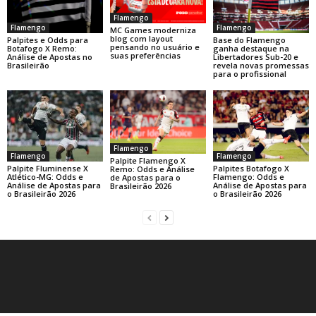
Flamengo
Flamengo
Flamengo
MC Games moderniza
blog com layout
Base do Flamengo
Palpites e Odds para
pensando no usuário e
ganha destaque na
Botafogo X Remo:
suas preferências
Libertadores Sub-20 e
Análise de Apostas no
revela novas promessas
Brasileirão
para o profissional
Flamengo
Flamengo
Flamengo
Palpite Flamengo X
Palpite Fluminense X
Palpites Botafogo X
Remo: Odds e Análise
Atlético-MG: Odds e
Flamengo: Odds e
de Apostas para o
Análise de Apostas para
Análise de Apostas para
Brasileirão 2026
o Brasileirão 2026
o Brasileirão 2026