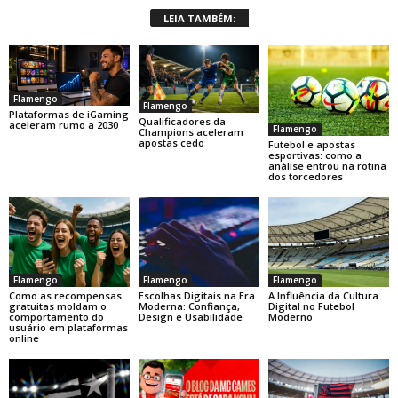
LEIA TAMBÉM:
Flamengo
Flamengo
Plataformas de iGaming
Qualificadores da
aceleram rumo a 2030
Flamengo
Champions aceleram
apostas cedo
Futebol e apostas
esportivas: como a
análise entrou na rotina
dos torcedores
Flamengo
Flamengo
Flamengo
Como as recompensas
Escolhas Digitais na Era
A Influência da Cultura
gratuitas moldam o
Moderna: Confiança,
Digital no Futebol
comportamento do
Design e Usabilidade
Moderno
usuário em plataformas
online