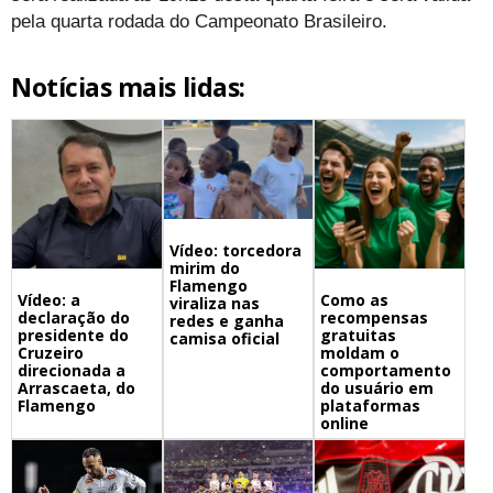
pela quarta rodada do Campeonato Brasileiro.
Notícias mais lidas:
Vídeo: torcedora
mirim do
Flamengo
Vídeo: a
Como as
viraliza nas
declaração do
recompensas
redes e ganha
presidente do
gratuitas
camisa oficial
Cruzeiro
moldam o
direcionada a
comportamento
Arrascaeta, do
do usuário em
Flamengo
plataformas
online