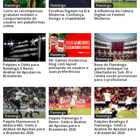
Flamengo
Flamengo
Flamengo
Como as recompensas
Escolhas Digitais na Era
A Influência da Cultura
gratuitas moldam o
Moderna: Confiança,
Digital no Futebol
comportamento do
Design e Usabilidade
Moderno
usuário em plataformas
online
Flamengo
Flamengo
Flamengo
MC Games moderniza
blog com layout
Base do Flamengo
Palpites e Odds para
pensando no usuário e
ganha destaque na
Botafogo X Remo:
suas preferências
Libertadores Sub-20 e
Análise de Apostas no
revela novas promessas
Brasileirão
para o profissional
Flamengo
Flamengo
Flamengo
Palpite Flamengo X
Palpite Fluminense X
Palpites Botafogo X
Remo: Odds e Análise
Atlético-MG: Odds e
Flamengo: Odds e
de Apostas para o
Análise de Apostas para
Análise de Apostas para
Brasileirão 2026
o Brasileirão 2026
o Brasileirão 2026