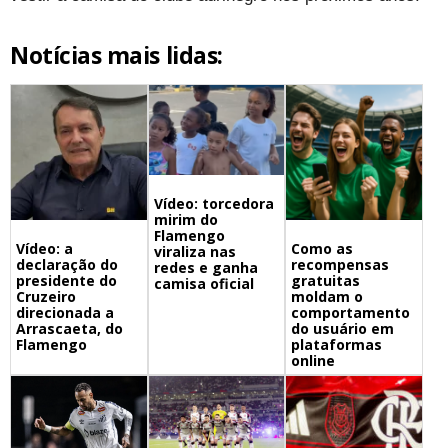
Notícias mais lidas:
Vídeo: torcedora
mirim do
Flamengo
Vídeo: a
Como as
viraliza nas
declaração do
recompensas
redes e ganha
presidente do
gratuitas
camisa oficial
Cruzeiro
moldam o
direcionada a
comportamento
Arrascaeta, do
do usuário em
Flamengo
plataformas
online