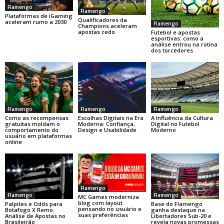
Flamengo
Flamengo
Plataformas de iGaming
Qualificadores da
aceleram rumo a 2030
Flamengo
Champions aceleram
apostas cedo
Futebol e apostas
esportivas: como a
análise entrou na rotina
dos torcedores
Flamengo
Flamengo
Flamengo
Como as recompensas
Escolhas Digitais na Era
A Influência da Cultura
gratuitas moldam o
Moderna: Confiança,
Digital no Futebol
comportamento do
Design e Usabilidade
Moderno
usuário em plataformas
online
Flamengo
Flamengo
Flamengo
MC Games moderniza
blog com layout
Base do Flamengo
Palpites e Odds para
pensando no usuário e
ganha destaque na
Botafogo X Remo:
suas preferências
Libertadores Sub-20 e
Análise de Apostas no
revela novas promessas
Brasileirão