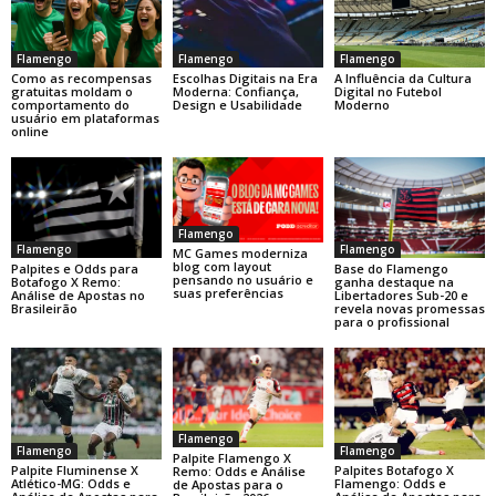
Flamengo
Flamengo
Flamengo
Como as recompensas
Escolhas Digitais na Era
A Influência da Cultura
gratuitas moldam o
Moderna: Confiança,
Digital no Futebol
comportamento do
Design e Usabilidade
Moderno
usuário em plataformas
online
Flamengo
Flamengo
Flamengo
MC Games moderniza
blog com layout
Base do Flamengo
Palpites e Odds para
pensando no usuário e
ganha destaque na
Botafogo X Remo:
suas preferências
Libertadores Sub-20 e
Análise de Apostas no
revela novas promessas
Brasileirão
para o profissional
Flamengo
Flamengo
Flamengo
Palpite Flamengo X
Palpite Fluminense X
Palpites Botafogo X
Remo: Odds e Análise
Atlético-MG: Odds e
Flamengo: Odds e
de Apostas para o