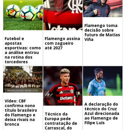
Flamengo toma
decisão sobre
futuro de Matías
Futebol e
Flamengo assina
Viña
apostas
com zagueiro
esportivas: como
até 2027
a análise entrou
na rotina dos
torcedores
Vídeo: CBF
A declaração do
confirma nono
técnico do Cruz
título brasileiro
Azul direcionada
Técnico da
do Flamengo e
ao Flamengo de
Europa pede
deixa rivais na
Filipe Luís
contratação de
bronca
Carrascal, do