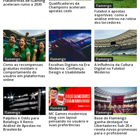
Plataformas de iGaming
Qualificadores da
aceleram rumo a 2030
Flamengo
Champions aceleram
apostas cedo
Futebol e apostas
esportivas: como a
análise entrou na rotina
dos torcedores
Flamengo
Flamengo
Flamengo
Como as recompensas
Escolhas Digitais na Era
A Influência da Cultura
gratuitas moldam o
Moderna: Confiança,
Digital no Futebol
comportamento do
Design e Usabilidade
Moderno
usuário em plataformas
online
Flamengo
Flamengo
Flamengo
MC Games moderniza
blog com layout
Base do Flamengo
Palpites e Odds para
pensando no usuário e
ganha destaque na
Botafogo X Remo:
suas preferências
Libertadores Sub-20 e
Análise de Apostas no
revela novas promessas
Brasileirão
para o profissional