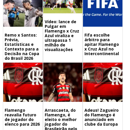
Vídeo: lance de
Pulgar em
Flamengo x Cruz
Remo x Santos:
Fifa escolhe
Azul viraliza e
Prévia,
árbitro para
ultrapassa 1
Estatísticas e
apitar Flamengo
milhão de
Contexto para a
x Cruz Azul no
visualizações
Decisão na Copa
Intercontinental
do Brasil 2026
Flamengo
Arrascaeta, do
Adeus! Zagueiro
reavalia futuro
Flamengo, é
do Flamengo é
de jogador do
eleito o melhor
anunciado em
elenco para 2026
jogador do
clube da Europa
Brasileirão pelo