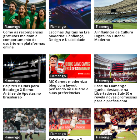
Flamengo
Flamengo
Flamengo
Como as recompensas
Escolhas Digitais na Era
A Influência da Cultura
gratuitas moldam o
Moderna: Confiança,
Digital no Futebol
comportamento do
Design e Usabilidade
Moderno
usuário em plataformas
online
Flamengo
Flamengo
Flamengo
MC Games moderniza
blog com layout
Base do Flamengo
Palpites e Odds para
pensando no usuário e
ganha destaque na
Botafogo X Remo:
suas preferências
Libertadores Sub-20 e
Análise de Apostas no
revela novas promessas
Brasileirão
para o profissional
Flamengo
Flamengo
Flamengo
Palpite Flamengo X