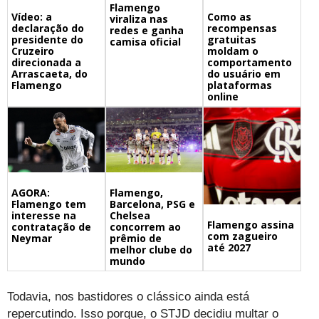
Flamengo
Vídeo: a
Como as
viraliza nas
declaração do
recompensas
redes e ganha
presidente do
gratuitas
camisa oficial
Cruzeiro
moldam o
direcionada a
comportamento
Arrascaeta, do
do usuário em
Flamengo
plataformas
online
Flamengo,
AGORA:
Barcelona, PSG e
Flamengo tem
Chelsea
interesse na
Flamengo assina
concorrem ao
contratação de
com zagueiro
prêmio de
Neymar
até 2027
melhor clube do
mundo
Todavia, nos bastidores o clássico ainda está
repercutindo. Isso porque, o STJD decidiu multar o