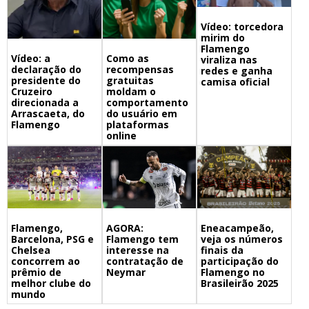
Vídeo: torcedora
mirim do
Flamengo
Vídeo: a
Como as
viraliza nas
declaração do
recompensas
redes e ganha
presidente do
gratuitas
camisa oficial
Cruzeiro
moldam o
direcionada a
comportamento
Arrascaeta, do
do usuário em
Flamengo
plataformas
online
Flamengo,
Eneacampeão,
AGORA:
Barcelona, PSG e
veja os números
Flamengo tem
Chelsea
finais da
interesse na
concorrem ao
participação do
contratação de
prêmio de
Flamengo no
Neymar
melhor clube do
Brasileirão 2025
mundo