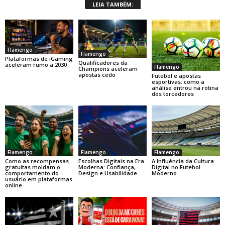
LEIA TAMBÉM:
Flamengo
Flamengo
Plataformas de iGaming
Qualificadores da
aceleram rumo a 2030
Flamengo
Champions aceleram
apostas cedo
Futebol e apostas
esportivas: como a
análise entrou na rotina
dos torcedores
Flamengo
Flamengo
Flamengo
Como as recompensas
Escolhas Digitais na Era
A Influência da Cultura
gratuitas moldam o
Moderna: Confiança,
Digital no Futebol
comportamento do
Design e Usabilidade
Moderno
usuário em plataformas
online