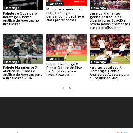
Flamengo
Flamengo
Flamengo
MC Games moderniza
blog com layout
Base do Flamengo
Palpites e Odds para
pensando no usuário e
ganha destaque na
Botafogo X Remo:
suas preferências
Libertadores Sub-20 e
Análise de Apostas no
revela novas promessas
Brasileirão
para o profissional
Flamengo
Flamengo
Flamengo
Palpite Flamengo X
Palpite Fluminense X
Palpites Botafogo X
Remo: Odds e Análise
Atlético-MG: Odds e
Flamengo: Odds e
de Apostas para o
Análise de Apostas para
Análise de Apostas para
Brasileirão 2026
o Brasileirão 2026
o Brasileirão 2026