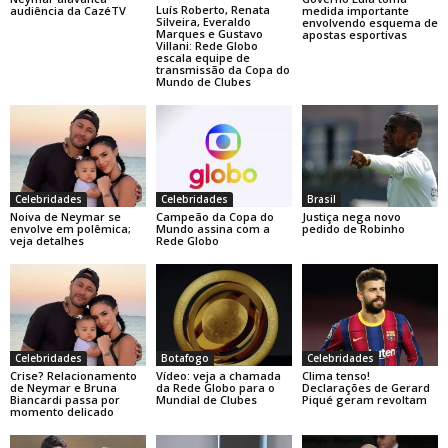
Luís Roberto, Renata
audiência da CazéTV
medida importante
Silveira, Everaldo
envolvendo esquema de
Marques e Gustavo
apostas esportivas
Villani: Rede Globo
escala equipe de
transmissão da Copa do
Mundo de Clubes
Celebridades
Celebridades
Brasil
Noiva de Neymar se
Campeão da Copa do
Justiça nega novo
envolve em polêmica;
Mundo assina com a
pedido de Robinho
veja detalhes
Rede Globo
Celebridades
Botafogo
Celebridades
Crise? Relacionamento
Vídeo: veja a chamada
Clima tenso!
de Neymar e Bruna
da Rede Globo para o
Declarações de Gerard
Biancardi passa por
Mundial de Clubes
Piqué geram revoltam
momento delicado