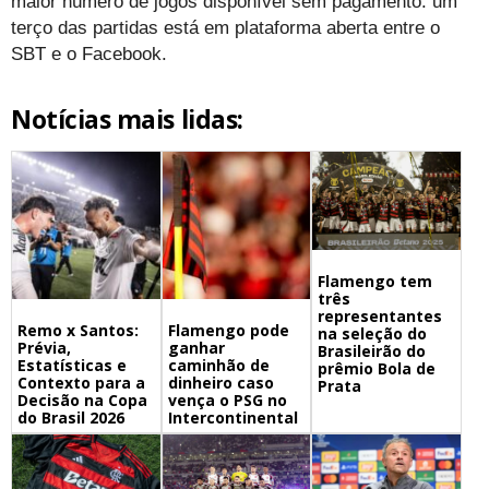
maior número de jogos disponível sem pagamento: um
terço das partidas está em plataforma aberta entre o
SBT e o Facebook.
Notícias mais lidas:
Flamengo tem
três
representantes
Remo x Santos:
Flamengo pode
na seleção do
Prévia,
ganhar
Brasileirão do
Estatísticas e
caminhão de
prêmio Bola de
Contexto para a
dinheiro caso
Prata
Decisão na Copa
vença o PSG no
do Brasil 2026
Intercontinental