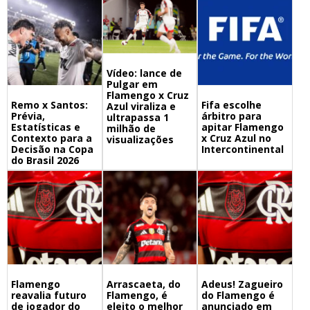
Vídeo: lance de
Pulgar em
Flamengo x Cruz
Remo x Santos:
Fifa escolhe
Azul viraliza e
Prévia,
árbitro para
ultrapassa 1
Estatísticas e
apitar Flamengo
milhão de
Contexto para a
x Cruz Azul no
visualizações
Decisão na Copa
Intercontinental
do Brasil 2026
Flamengo
Arrascaeta, do
Adeus! Zagueiro
reavalia futuro
Flamengo, é
do Flamengo é
de jogador do
eleito o melhor
anunciado em