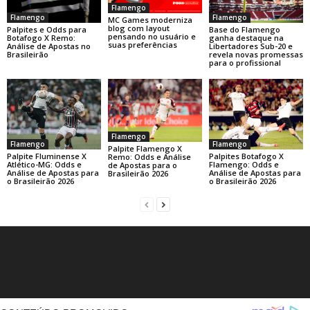
Flamengo
Flamengo
Flamengo
MC Games moderniza
blog com layout
Base do Flamengo
Palpites e Odds para
pensando no usuário e
ganha destaque na
Botafogo X Remo:
suas preferências
Libertadores Sub-20 e
Análise de Apostas no
revela novas promessas
Brasileirão
para o profissional
Flamengo
Flamengo
Flamengo
Palpite Flamengo X
Palpite Fluminense X
Palpites Botafogo X
Remo: Odds e Análise
Atlético-MG: Odds e
Flamengo: Odds e
de Apostas para o
Análise de Apostas para
Análise de Apostas para
Brasileirão 2026
o Brasileirão 2026
o Brasileirão 2026