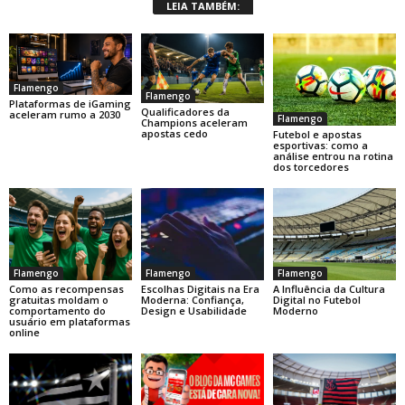
LEIA TAMBÉM:
Flamengo
Flamengo
Plataformas de iGaming
Qualificadores da
aceleram rumo a 2030
Flamengo
Champions aceleram
apostas cedo
Futebol e apostas
esportivas: como a
análise entrou na rotina
dos torcedores
Flamengo
Flamengo
Flamengo
Como as recompensas
Escolhas Digitais na Era
A Influência da Cultura
gratuitas moldam o
Moderna: Confiança,
Digital no Futebol
comportamento do
Design e Usabilidade
Moderno
usuário em plataformas
online