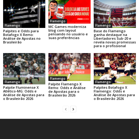
Flamengo
Flamengo
Flamengo
MC Games moderniza
blog com layout
Base do Flamengo
Palpites e Odds para
pensando no usuário e
ganha destaque na
Botafogo X Remo:
suas preferências
Libertadores Sub-20 e
Análise de Apostas no
revela novas promessas
Brasileirão
para o profissional
Flamengo
Flamengo
Flamengo
Palpite Flamengo X
Palpite Fluminense X
Palpites Botafogo X
Remo: Odds e Análise
Atlético-MG: Odds e
Flamengo: Odds e
de Apostas para o
Análise de Apostas para
Análise de Apostas para
Brasileirão 2026
o Brasileirão 2026
o Brasileirão 2026