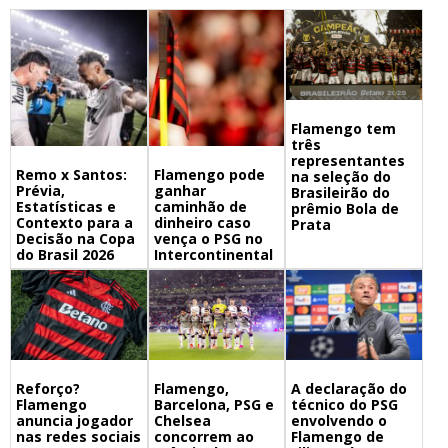
Flamengo tem
três
representantes
Remo x Santos:
Flamengo pode
na seleção do
Prévia,
ganhar
Brasileirão do
Estatísticas e
caminhão de
prêmio Bola de
Contexto para a
dinheiro caso
Prata
Decisão na Copa
vença o PSG no
do Brasil 2026
Intercontinental
Flamengo,
A declaração do
Reforço?
Barcelona, PSG e
técnico do PSG
Flamengo
Chelsea
envolvendo o
anuncia jogador
concorrem ao
Flamengo de
nas redes sociais