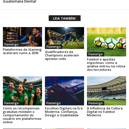
LEIA TAMBÉM:
Flamengo
Flamengo
Plataformas de iGaming
Qualificadores da
aceleram rumo a 2030
Flamengo
Champions aceleram
apostas cedo
Futebol e apostas
esportivas: como a
análise entrou na rotina
dos torcedores
Flamengo
Flamengo
Flamengo
Como as recompensas
Escolhas Digitais na Era
A Influência da Cultura
gratuitas moldam o
Moderna: Confiança,
Digital no Futebol
comportamento do
Design e Usabilidade
Moderno
usuário em plataformas
online