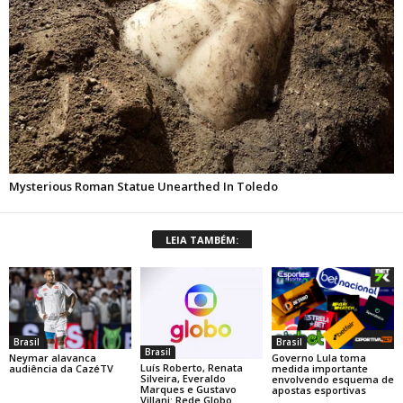
LEIA TAMBÉM:
Brasil
Brasil
Brasil
Neymar alavanca
Governo Lula toma
Luís Roberto, Renata
audiência da CazéTV
medida importante
Silveira, Everaldo
envolvendo esquema de
Marques e Gustavo
apostas esportivas
Villani: Rede Globo