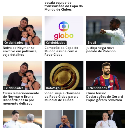
escala equipe de
transmissão da Copa do
Mundo de Clubes
Celebridades
Celebridades
Brasil
Noiva de Neymar se
Campeão da Copa do
Justiça nega novo
envolve em polêmica;
Mundo assina com a
pedido de Robinho
veja detalhes
Rede Globo
Celebridades
Botafogo
Celebridades
Crise? Relacionamento
Vídeo: veja a chamada
Clima tenso!
de Neymar e Bruna
da Rede Globo para o
Declarações de Gerard
Biancardi passa por
Mundial de Clubes
Piqué geram revoltam
momento delicado