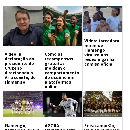
Vídeo: torcedora
mirim do
Flamengo
Vídeo: a
Como as
viraliza nas
declaração do
recompensas
redes e ganha
presidente do
gratuitas
camisa oficial
Cruzeiro
moldam o
direcionada a
comportamento
Arrascaeta, do
do usuário em
Flamengo
plataformas
online
Flamengo,
Eneacampeão,
AGORA: