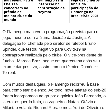
Barcelona, PSG e
veja os números
Flamengo tem
Chelsea
finais da
interesse na
concorrem ao
participação do
contratação de
prêmio de
Flamengo no
Neymar
melhor clube do
Brasileirão 2025
mundo
O Flamengo manteve a programação prevista para o
jogo, mesmo com a última decisão da Justiça. A
delegação foi chefiada pelo diretor de futebol Bruno
Spindel, que testou negativo para Covid-19 na
contraprova realizada pelo clube. O vice-presidente de
futebol, Marcos Braz, segue em quarentena após seu
exame dar positivo, assim como o técnico Doménec
Torrent.
Com muitos desfalques, o Flamengo recorreu à base
para completar o elenco. Ao todo, nove atletas do sub-20
foram incorporados ao grupo: o goleiro João Fernando, o
lateral-esquerdo Ítalo, os zagueiros Natan, Otávio e
Milani, o volante Richard Rios, o meia Yuri de Oliveira e