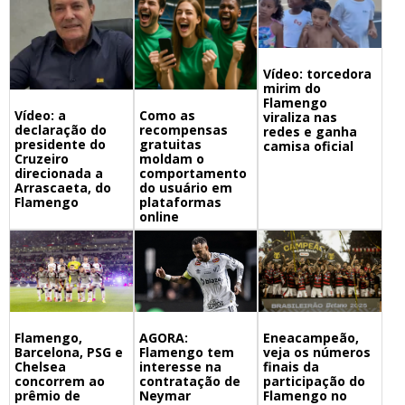
Vídeo: torcedora
mirim do
Flamengo
Vídeo: a
Como as
viraliza nas
declaração do
recompensas
redes e ganha
presidente do
gratuitas
camisa oficial
Cruzeiro
moldam o
direcionada a
comportamento
Arrascaeta, do
do usuário em
Flamengo
plataformas
online
Flamengo,
Eneacampeão,
AGORA:
Barcelona, PSG e
veja os números
Flamengo tem
Chelsea
finais da
interesse na
concorrem ao
participação do
contratação de
prêmio de
Flamengo no
Neymar