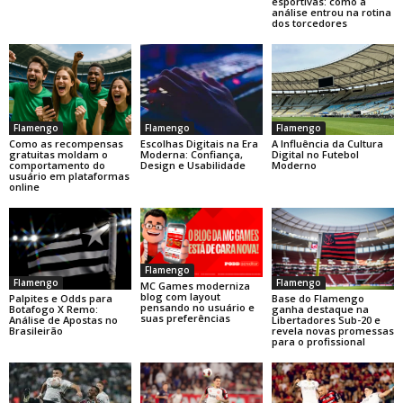
esportivas: como a
análise entrou na rotina
dos torcedores
Flamengo
Flamengo
Flamengo
Como as recompensas
Escolhas Digitais na Era
A Influência da Cultura
gratuitas moldam o
Moderna: Confiança,
Digital no Futebol
comportamento do
Design e Usabilidade
Moderno
usuário em plataformas
online
Flamengo
Flamengo
Flamengo
MC Games moderniza
blog com layout
Base do Flamengo
Palpites e Odds para
pensando no usuário e
ganha destaque na
Botafogo X Remo:
suas preferências
Libertadores Sub-20 e
Análise de Apostas no
revela novas promessas
Brasileirão
para o profissional